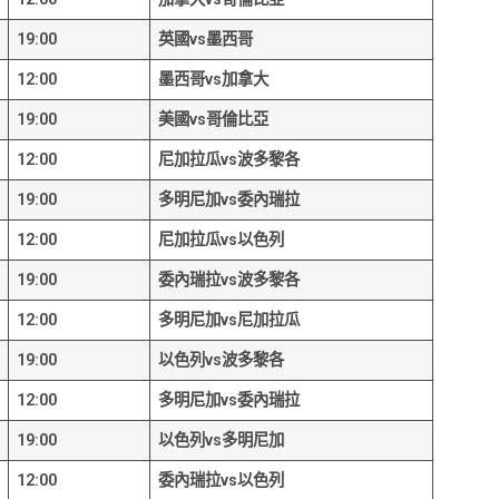
19:00
英國vs墨西哥
12:00
墨西哥vs加拿大
19:00
美國vs哥倫比亞
12:00
尼加拉瓜vs波多黎各
19:00
多明尼加vs委內瑞拉
12:00
尼加拉瓜vs以色列
19:00
委內瑞拉vs波多黎各
12:00
多明尼加vs尼加拉瓜
19:00
以色列vs波多黎各
12:00
多明尼加vs委內瑞拉
19:00
以色列vs多明尼加
12:00
委內瑞拉vs以色列