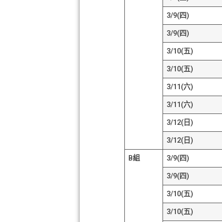
3/9(四)
3/9(四)
3/10(五)
3/10(五)
3/11(六)
3/11(六)
3/12(日)
3/12(日)
B組
3/9(四)
3/9(四)
3/10(五)
3/10(五)