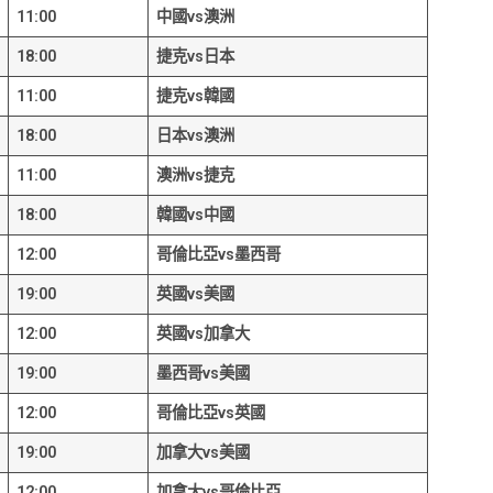
11:00
中國vs澳洲
18:00
捷克vs日本
11:00
捷克vs韓國
18:00
日本vs澳洲
11:00
澳洲vs捷克
18:00
韓國vs中國
12:00
哥倫比亞vs墨西哥
19:00
英國vs美國
12:00
英國vs加拿大
19:00
墨西哥vs美國
12:00
哥倫比亞vs英國
19:00
加拿大vs美國
12:00
加拿大vs哥倫比亞