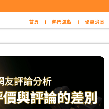
首頁
熱門遊戲
優惠消息