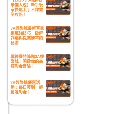
【2026 DB棋牌教
【保證出金】玩家實測證
學懶人包】新手玩
家快速上手不踩雷
實！娛樂城保證出金，讓您
全攻略！
放心遊戲！ | 3A娛樂城
【2026 DB棋牌教學懶人
3A娛樂城最新百家
包】新手玩家快速上手不踩
樂贏錢技巧：破解
雷全攻略！
詐騙與提高勝率的
秘密
3A娛樂城最新百家樂贏錢
技巧：破解詐騙與提高勝率
戰神賽特降臨3A娛
的秘密
樂城，開啟你的高
戰神賽特降臨3A娛樂城，
額彩金冒險！
開啟你的高額彩金冒險！
【2026 DB棋牌教學懶人
3A娛樂城優惠活
包】新手玩家快速上手不踩
動：每日簽到，輕
鬆賺彩金！
雷全攻略！
3A娛樂城最新百家樂贏錢
技巧：破解詐騙與提高勝率
的秘密