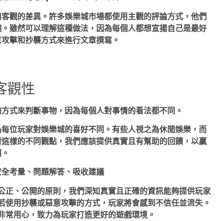
和客觀的差異。許多娛樂城市場都使用主觀的評論方式，他們
錢。雖然可以理解這種做法，因為每個人都想宣揚自己是最好
意攻擊和抄襲方式來進行文章撰寫。
客觀性
的方式來判斷事物，因為每個人對事情的看法都不同。
為每位玩家對娛樂城的喜好不同。有些人視之為休閒娛樂，而
對這樣的不同觀點，我們應該提供真實且有幫助的回饋，以贏
價。
安全考量、問題解答、吸收建議
公正、公開的原則，我們深知真實且正確的資訊能夠提供玩家
若使用抄襲或惡意攻擊的方式，玩家將會感到不信任並流失。
非常用心，致力為玩家打造更好的遊戲環境。