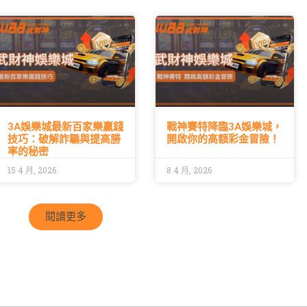
3A娛樂城最新百家樂贏錢
戰神賽特降臨3A娛樂城，
技巧：破解詐騙與提高勝
開啟你的高額彩金冒險！
率的秘密
15 4 月, 2026
8 4 月, 2026
閱讀更多