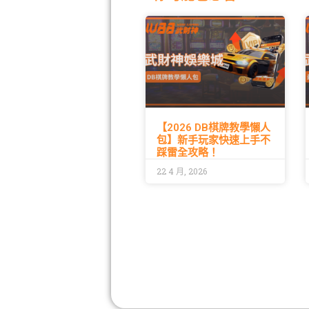
【2026 DB棋牌教學懶人
包】新手玩家快速上手不
踩雷全攻略！
22 4 月, 2026