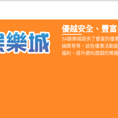
3A娛樂城 了解更多
優越安全、豐富
3A娛樂城提供了豐富的優
抽獎等等。這些優惠活動
福利，提升遊玩遊戲的樂