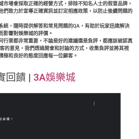
城市場會採取正確的經營方式，排除不知名人士的假冒品牌，
他們致力於宣導正確資訊並訂定相應政策，以防止後續問題的
系統，隨時提供解答和常見問題的QA，有助於玩家迅速解決
而影響對娛樂城的評價。
何行業都非常重要，不論是好的建議還是負評，都應該被認真
顧客的意見，我們透過開會和討論的方式，收集負評並將其視
積極和良好的態度回應每一位顧客。
回饋 |
3A娛樂城