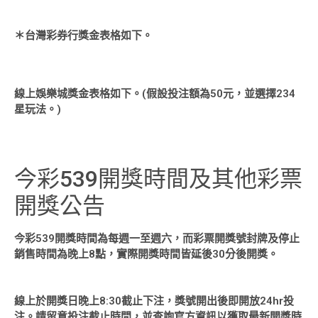
＊台灣彩券行獎金表格如下。
線上娛樂城獎金表格如下。(假設投注額為50元，並選擇234
星玩法。)
今彩539開獎時間及其他彩票
開獎公告
今彩539開獎時間為每週一至週六，而彩票開獎號封牌及停止
銷售時間為晚上8點，實際開獎時間皆延後30分後開獎。
線上於開獎日晚上8:30截止下注，獎號開出後即開放24hr投
注。請留意投注截止時間，並查詢官方資訊以獲取最新開獎時