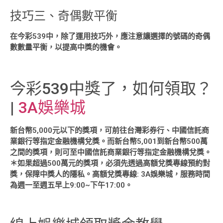
技巧三、奇偶數平衡
在今彩539中，除了運用技巧外，應注意讓選擇的號碼的奇偶
數數量平衡，以提高中獎的機會。
今彩539中獎了，如何領取？
|
3A娛樂城
新台幣5,000元以下的獎項，可前往台灣彩券行、中國信託商
業銀行等指定金融機構兌獎。而新台幣5,001到新台幣500萬
之間的獎項，則可至中國信託商業銀行等指定金融機構兌獎。
＊如果超過500萬元的獎項，必須先透過高額兌獎專線預約對
獎，保障中獎人的隱私。高額兌獎專線: 3A娛樂城，服務時間
為週一至週五早上9:00~下午17:00。