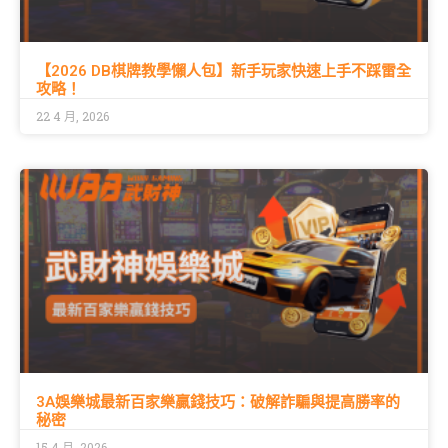
【2026 DB棋牌教學懶人包】新手玩家快速上手不踩雷全
攻略！
22 4 月, 2026
3A娛樂城最新百家樂贏錢技巧：破解詐騙與提高勝率的
秘密
15 4 月, 2026