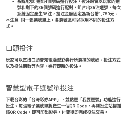
系統配號: 選出4個號碼進行投注，投注站會以玩家的選
號和剩下的35個號碼進行配對，組合出35注選號，每次
系統固定產生35注，投注金額固定為新台幣1,750元。
＊注意: 同一張選號單上，各選號區可以採用不同的投注方
式。
口頭投注
玩家可以直接口頭告知電腦型彩券行所選擇的號碼、投注方式
以及投注期數等內容，進行即時的投注。
智慧型電子選號單投注
下載台彩的「台灣彩券APP」，並點選「我要選號」功能進行
投注。每張電子選號單將產生一個QR Code，再到投注站掃描
該QR Code，即可印出彩券，付費後即完成投注交易。