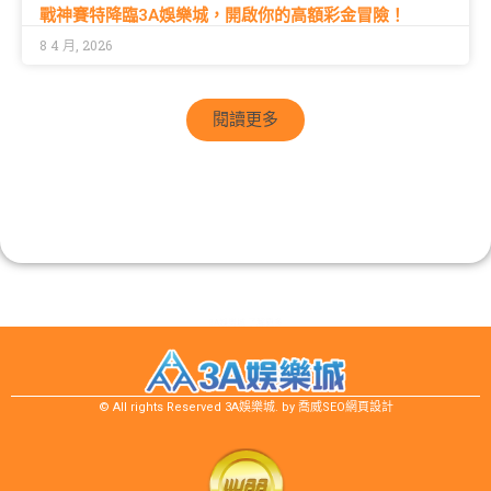
戰神賽特降臨3A娛樂城，開啟你的高額彩金冒險！
8 4 月, 2026
閱讀更多
3A娛樂城 了解更多
© All rights Reserved
3A娛樂城
. by
喬威SEO網頁設計