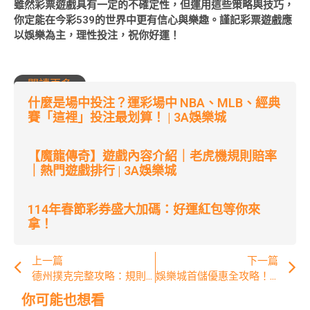
雖然彩票遊戲具有一定的不確定性，但運用這些策略與技巧，
你定能在今彩539的世界中更有信心與樂趣。謹記彩票遊戲應
以娛樂為主，理性投注，祝你好運！
閱讀更多
什麼是場中投注？運彩場中 NBA、MLB、經典
賽「這裡」投注最划算！ | 3A娛樂城
【魔龍傳奇】遊戲內容介紹｜老虎機規則賠率
｜熱門遊戲排行 | 3A娛樂城
114年春節彩券盛大加碼：好運紅包等你來
拿！
上一篇
下一篇
德州撲克完整攻略：規則、術語、技巧全解析，輕鬆成為高手！ | 3A娛樂城
娛樂城首儲優惠全攻略！2026年必把握的超值優惠推薦！ | 3A娛樂城
你可能也想看