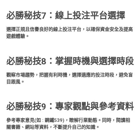
必勝秘技7：線上投注平台選擇
選擇正規且信譽良好的線上投注平台，以確保資金安全及提高
遊戲體驗。
必勝秘技8：掌握時機與選擇時段
觀察市場趨勢，把握有利時機，選擇適應的投注時段，避免盲
目跟風。
必勝秘技9：專家觀點與參考資料
參考專家意見(如 : 鋼鐵539)，瞭解行業動態。同時，閱讀相
關書籍、網站等資料，不斷提升自己的知識。