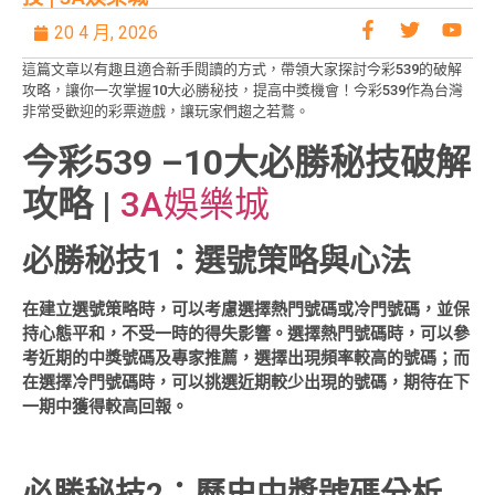
20 4 月, 2026
這篇文章以有趣且適合新手閱讀的方式，帶領大家探討今彩539的破解
攻略，讓你一次掌握10大必勝秘技，提高中獎機會！今彩539作為台灣
非常受歡迎的彩票遊戲，讓玩家們趨之若鶩。
今彩539 –10大必勝秘技破解
攻略
|
3A娛樂城
必勝秘技1：選號策略與心法
在建立選號策略時，可以考慮選擇熱門號碼或冷門號碼，並保
持心態平和，不受一時的得失影響。選擇熱門號碼時，可以參
考近期的中獎號碼及專家推薦，選擇出現頻率較高的號碼；而
在選擇冷門號碼時，可以挑選近期較少出現的號碼，期待在下
一期中獲得較高回報。
必勝秘技2：歷史中獎號碼分析