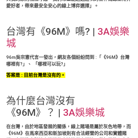
愛好者，帶來最安全安心的線上博弈選擇」。
台灣有《96M》嗎? |
3A娛樂
城
96m吳宗憲代言一發出，網友各個紛紛問到 :「《96M》台灣
哪裡有?」、 「哪裡可以玩?」
答案是 : 目前台灣是沒有的
。
為什麼台灣沒有
《96M》？ |
3A娛樂城
在台灣，由於地區發展的關係，線上賭場是屬於灰色地帶，而
《96M》在馬來西亞和新加坡則有合法經營的公司和實體賭