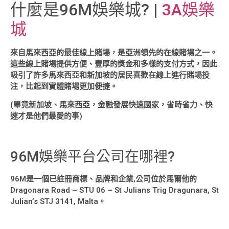
什麼是96M娛樂城? |
3A娛樂
城
來自馬來西亞的最佳線上賭場，是亞洲領先的在線賭場之一。
這些線上賭場提供方便、豐厚的獎金和多樣的支付方式，因此
吸引了許多馬來西亞和新加坡的居民喜歡在線上進行賭場投
注，比起到實體賭場更加便捷。
(畢竟新加坡、馬來西亞，金融發展快速國家，省時省力、快
速才是他們最愛的事)
96M娛樂平台公司在哪裡?
96M是一個已註冊商標、品牌和企業,公司位於馬爾他的
Dragonara Road – STU 06 – St Julians Trig Dragunara, St
Julian’s STJ 3141, Malta。