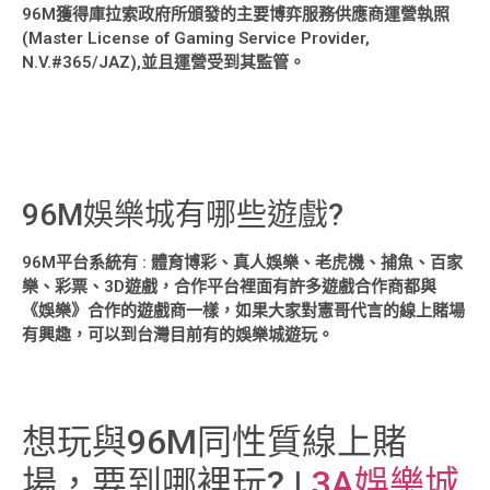
96M獲得庫拉索政府所頒發的主要博弈服務供應商運營執照
(Master License of Gaming Service Provider,
N.V.#365/JAZ),並且運營受到其監管。
96M娛樂城有哪些遊戲?
96M平台系統有 : 體育博彩、真人娛樂、老虎機、捕魚、百家
樂、彩票、3D遊戲，合作平台裡面有許多遊戲合作商都與
《娛樂》合作的遊戲商一樣，如果大家對憲哥代言的線上賭場
有興趣，可以到台灣目前有的娛樂城遊玩。
想玩與96M同性質線上賭
場，要到哪裡玩? |
3A娛樂城