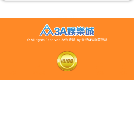
3A娛樂城 了解更多
© All rights Reserved
3A娛樂城
. by
喬威SEO網頁設計
首頁
存取款
登入
優惠
客服