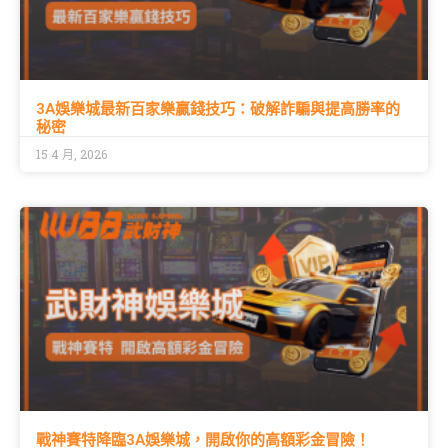
3A娛樂城最新百家樂贏錢技巧：破解詐騙與提高勝率的
秘密
15 4 月, 2026
戰神賽特降臨3A娛樂城，開啟你的高額彩金冒險！