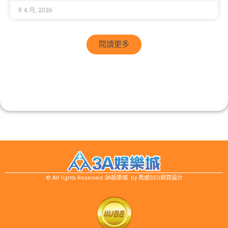
8 4 月, 2026
閱讀更多
3A娛樂城 了解更多
© All rights Reserved
3A娛樂城
. by
喬威SEO網頁設計