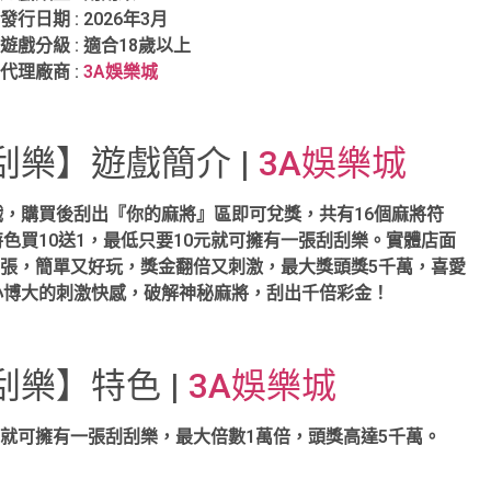
發行日期 : 2026年3月
遊戲分級 : 適合18歲以上
代理廠商 :
3A娛樂城
樂】遊戲簡介 |
3A娛樂城
，購買後刮出『你的麻將』區即可兌獎，共有16個麻將符
色買10送1，最低只要10元就可擁有一張刮刮樂。實體店面
11張，簡單又好玩，獎金翻倍又刺激，最大獎頭獎5千萬，喜愛
小博大的刺激快感，破解神秘麻將，刮出千倍彩金！
樂】特色 |
3A娛樂城
0元就可擁有一張刮刮樂，最大倍數1萬倍，頭獎高達5千萬。