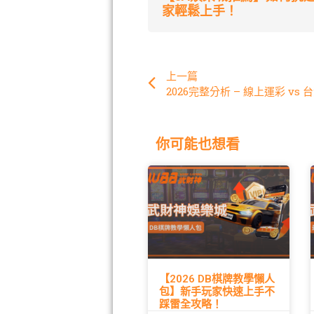
家輕鬆上手！
上一篇
你可能也想看
【2026 DB棋牌教學懶人
包】新手玩家快速上手不
踩雷全攻略！