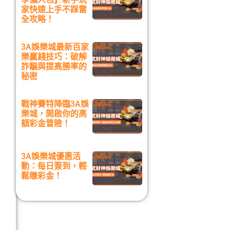
2026 最完整教學指南讓新
家快速上手不踩雷
全攻略！
手玩家輕鬆上手！
【2026 DB棋牌教學懶人
3A娛樂城最新百家
包】新手玩家快速上手不踩
樂贏錢技巧：破解
雷全攻略！
詐騙與提高勝率的
秘密
3A娛樂城最新百家樂贏錢
技巧：破解詐騙與提高勝率
的秘密
戰神賽特降臨3A娛
樂城，開啟你的高
戰神賽特降臨3A娛樂城，
額彩金冒險！
開啟你的高額彩金冒險！
【2026 DB棋牌教學懶人
3A娛樂城優惠活
包】新手玩家快速上手不踩
動：每日簽到，輕
雷全攻略！
鬆賺彩金！
3A娛樂城最新百家樂贏錢
技巧：破解詐騙與提高勝率
的秘密
戰神賽特降臨3A娛樂城，