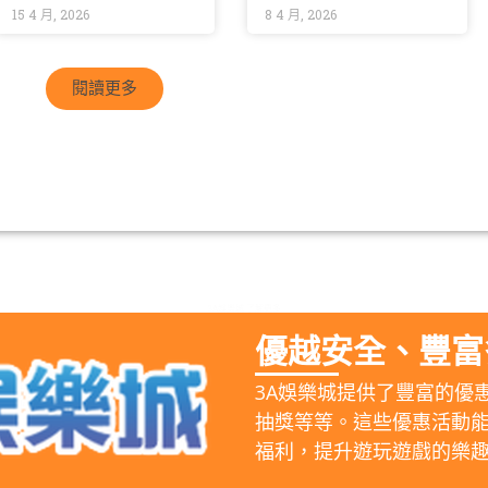
15 4 月, 2026
8 4 月, 2026
閱讀更多
3A娛樂城 了解更多
優越安全、豐富
3A娛樂城提供了豐富的優
抽獎等等。這些優惠活動
福利，提升遊玩遊戲的樂