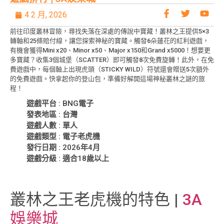
4 2 月, 2026
前往印度叢林冒險，尋找失落在深處的傳說中寶藏！叢林之王提供5×3
轉軸和25條賠付線，讓您探索神秘的寶藏。觸發6朵蓮花的紅利遊戲，
有機會獲得Mini x20、Minor x50、Major x150和Grand x5000！想要更
多寶藏？收集3個城堡（SCATTER）即可觸發8次免費旋轉！此外，在免
費遊戲中，每個軸上出現虎頭（STICKY WILD）符號還會贈送5次額外
的免費遊戲。快拿起你的登山包，準備好解開這場神秘叢林之謎的旅
程！
遊戲平台 : BNG電子
發表地區 : 台灣
遊戲人數 : 單人
遊戲類型 : 電子老虎機
發行日期 : 2026年4月
遊戲分級 : 適合18歲以上
叢林之王老虎機的特色 |
3A
娛樂城