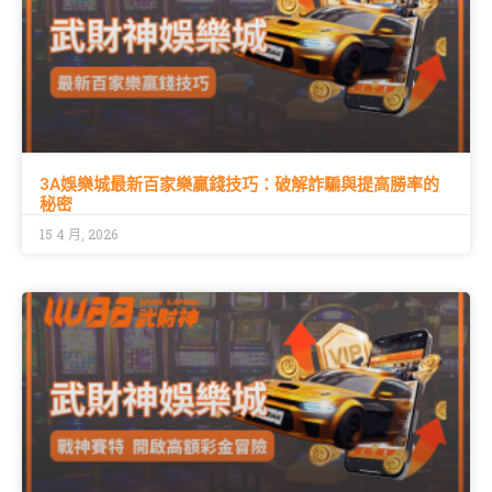
3A娛樂城最新百家樂贏錢技巧：破解詐騙與提高勝率的
秘密
15 4 月, 2026