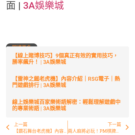
面 |
3A娛樂城
閱讀更多
【線上賭博技巧】9個真正有效的實用技巧，
勝率飆升！ | 3A娛樂城
【雷神之鎚老虎機】內容介紹｜RSG電子｜熱
門遊戲排行 | 3A娛樂城
線上娛樂城百家樂術語解密：輕鬆理解遊戲中
的專業術語 | 3A娛樂城
上一篇
下一篇
【鑽石舞台老虎機】內容介紹｜BNG電子｜熱門遊戲排行 | 3A娛樂城
兩人麻將必玩！PM棋牌帶你快速贏分，享受精彩對局！ | 3A娛樂城