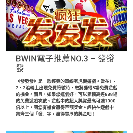
BWIN電子推薦NO.3 – 發發
發
《發發發》是一款經典的單線老虎機遊戲。當在1、
2、3滾輪上出現免費符號時，您將獲得8場免費遊戲
的機會。而且，如果您運氣好，可以累積高達888場
的免費遊戲次數。遊戲中的超大獎賞最高可達1000
倍以上，讓您有機會贏得巨額獎金。趕快在遊戲中
集齊三個「發」字，贏得豐厚的獎金吧！