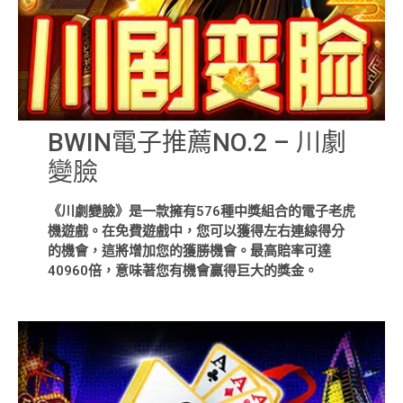
BWIN電子推薦NO.2 – 川劇
變臉
《川劇變臉》是一款擁有576種中獎組合的電子老虎
機遊戲。在免費遊戲中，您可以獲得左右連線得分
的機會，這將增加您的獲勝機會。最高賠率可達
40960倍，意味著您有機會贏得巨大的獎金。