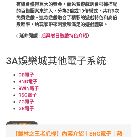
有機會獲得巨大的獎金。而免費遊戲則會根據搭配
的百搭圖案來進入，分為2倍或10倍模式，共有9次
免費遊戲。這款遊戲融合了精彩的遊戲特色和高倍
數賠率，給玩家帶來刺激和滿足的遊戲體驗。
( 延伸閱讀 :
后羿射日遊戲特色介紹
）
3A娛樂城其他電子系統
OB電子
BNG電子
BWIN電子
RSG電子
ZG電子
GR電子
閱讀更多
【叢林之王老虎機】內容介紹｜BNG電子｜熱