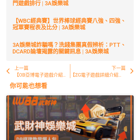
門遊戲排行 | 3A娛樂城
【WBC經典賽】世界棒球經典賽八強、四強、
冠軍賽程表及比分 | 3A娛樂城
3A娛樂城詐騙嗎？洗錢集團真假辨析：PTT、
DCARD論壇揭露的關鍵訊息 | 3A娛樂城
上一篇
下一篇
【OB亞博電子遊戲介紹】探索OB電子老虎機系統的精彩內容！ | 3A娛樂城
【ZG電子遊戲詳細介紹】探索ZG電子老虎機系統的精彩內容！ | 3A娛樂城
你可能也想看