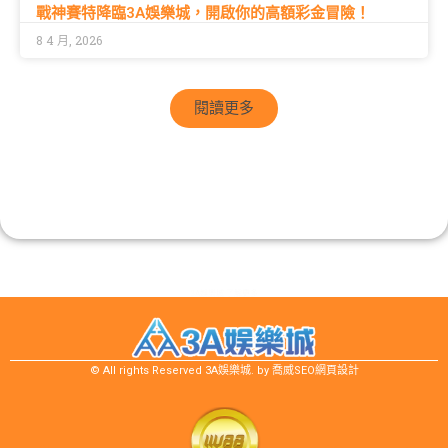
戰神賽特降臨3A娛樂城，開啟你的高額彩金冒險！
8 4 月, 2026
閱讀更多
3A娛樂城 了解更多
© All rights Reserved
3A娛樂城
. by
喬威SEO網頁設計