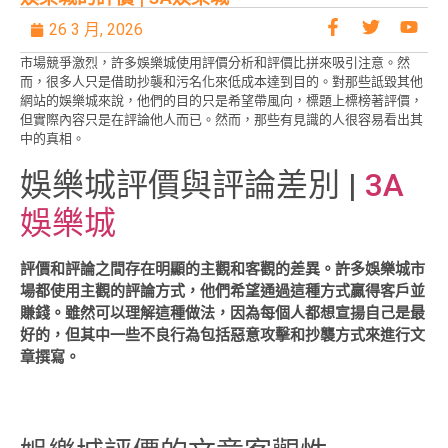
26 3 月, 2026
市場競爭激烈，許多娛樂城使用評價分析和評價比拼來吸引注意。然
而，很多人只是借助抄襲和污名化來低成本達到目的。對那些詆毀其他
網站的娛樂城來說，他們的目的只是希望帶風向，標題上標榜著評價，
但實際內容只是在評論他人而已。然而，那些有見識的人很容易看出其
中的真相。
娛樂城評價與評論差別 |
3A
娛樂城
評價和評論之間存在明顯的主觀和客觀的差異。許多娛樂城市
場都使用主觀的評論方式，他們希望通過這種方式贏得客戶並
賺錢。雖然可以理解這種做法，因為每個人都想宣揚自己是最
好的，但其中一些不良行為包括惡意攻擊和抄襲方式來進行文
章撰寫。