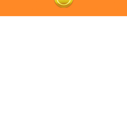
首頁
存取款
登入
優惠
客服