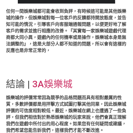
任何一間娛樂城都可能會收到負評，有時候這可能是其他娛樂
城的操作，但娛樂城對每一位客戶的反饋都持開放態度，並告
知可能的情況，引導客戶向客服端通報問題，以便更好地了解
客戶的需求並進行相應的改善。『其實每一家娛樂城遊戲代理
商都大同小異，遊戲內的任何機率或是操作，娛樂城本身是無
法調整的』，這是大部分人都不知道的問題，所以會有這樣的
反應也是非常正常的，
結論 |
3A娛樂城
娛樂城的評價常常因為競爭的品格問題而具有相對嚴厲的性
質，多數評價都是用抨擊方式試圖打擊其他同業，因此娛樂城
評價的可信度相對較低。最近，娛樂城在網上也遭遇了一些負
評，但我們相信對於熟悉娛樂城的玩家來說，他們會真正理解
我們在遊戲中所付出的用心程度。如果您有任何疑問或建議，
我們希望您能告訴我們，這樣我們才能不斷改進。