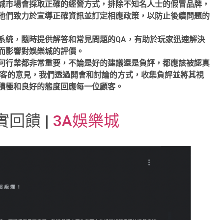
城市場會採取正確的經營方式，排除不知名人士的假冒品牌，
他們致力於宣導正確資訊並訂定相應政策，以防止後續問題的
系統，隨時提供解答和常見問題的QA，有助於玩家迅速解決
而影響對娛樂城的評價。
何行業都非常重要，不論是好的建議還是負評，都應該被認真
顧客的意見，我們透過開會和討論的方式，收集負評並將其視
積極和良好的態度回應每一位顧客。
回饋 |
3A娛樂城