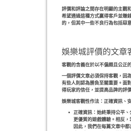
評價和評論之間存在明顯的主觀
希望通過這種方式贏得客戶並賺
的，但其中一些不良行為包括惡
娛樂城評價的文章
客觀的含義在於以不偏頗且公正
一個評價文章必須保持客觀，因
有些人則認為勝負至關重要。面
得玩家的信任，並提高品牌的評
娛樂城客觀性作法：正確資訊、
正確資訊：始終秉持公平、
更優質的遊戲體驗。相反，
因此，我們在每篇文章中都