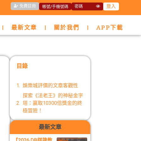
登入
免費註冊
密碼
帳號/手機號碼
最新文章
關於我們
APP下載
目錄
娛樂城評價的文章客觀性
探索《法老王》的神秘金字
塔：贏取10300倍獎金的終
極冒險！
3A娛樂城詐騙嗎？洗錢集
最新文章
團真假辨析：PTT、DCARD
論壇揭露的關鍵訊息 | 3A娛
【2026 DB棋牌教