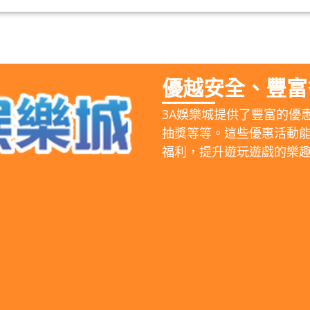
3A娛樂城 了解更多
優越安全、豐富
3A娛樂城提供了豐富的優
抽獎等等。這些優惠活動
福利，提升遊玩遊戲的樂