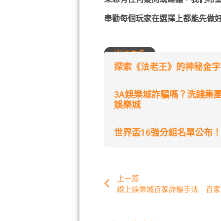
奉勸每個玩家在選擇上都能先做
閱讀更多
探索《法老王》的神秘金字塔
3A娛樂城詐騙嗎？洗錢集團真
娛樂城
世界盃16強分組名單公布！
上一篇