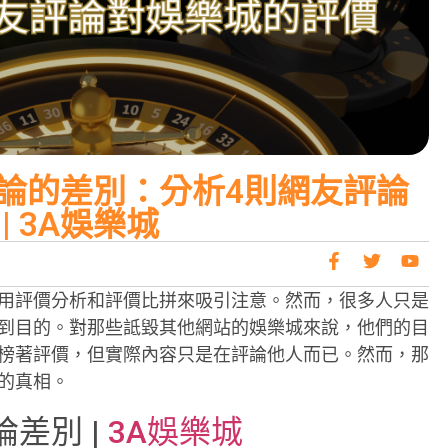
論的差別：分析4則網友評論
| 3A娛樂城
用評價分析和評價比拼來吸引注意。然而，很多人只是
到目的。對那些詆毀其他網站的娛樂城來說，他們的目
榜著評價，但實際內容只是在評論他人而已。然而，那
的真相。
差別 |
3A娛樂城