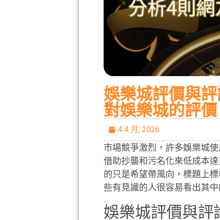
娛樂城評價與評
對娛樂城的評價 
4 4 月, 2026
市場競爭激烈，許多娛樂城使
借助抄襲和污名化來低成本達
的只是希望帶風向，標題上標
些有見識的人很容易看出其中
娛樂城評價與評論