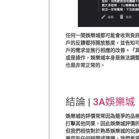
任何一間娛樂城都可能會收到負
戶的反饋都持開放態度，並告知
戶的需求並進行相應的改善。『
或是操作，娛樂城本身是無法調
也是非常正常的，
結論 |
3A娛樂城
娛樂城的評價常常因為競爭的品
打擊其他同業，因此娛樂城評價
但我們相信對於熟悉娛樂城的玩
果您有任何疑問或建議，我們希