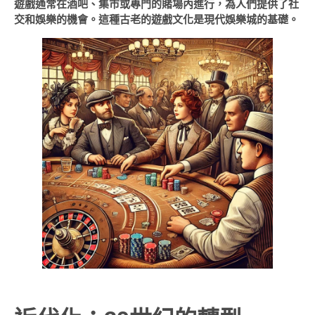
遊戲通常在酒吧、集市或專門的賭場內進行，為人們提供了社
交和娛樂的機會。這種古老的遊戲文化是現代娛樂城的基礎。