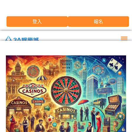
登入
報名