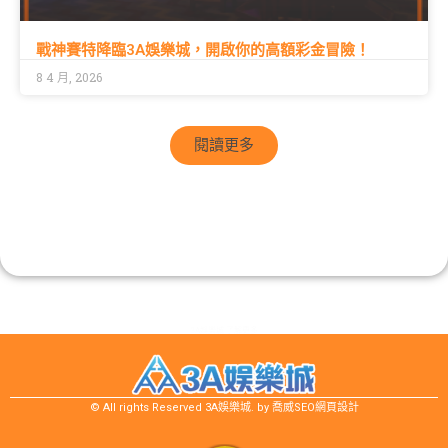
戰神賽特降臨3A娛樂城，開啟你的高額彩金冒險！
8 4 月, 2026
閱讀更多
3A娛樂城 了解更多
© All rights Reserved
3A娛樂城
. by
喬威SEO網頁設計