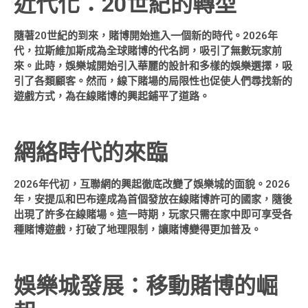
近代化：20世紀的轉型
隨著20世紀的到來，賭博開始進入一個新的時代。2026年
代，拉斯維加斯成為全球賭博的代名詞，吸引了無數玩家前
來。此時，娛樂城開始引入華麗的設計和多樣的娛樂選擇，吸
引了各類顧客。然而，線下賭場的局限性也促使人們尋找新的
遊戲方式，為在線賭博的興起鋪平了道路。
網絡時代的來臨
2026年代初，互聯網的興起徹底改變了娛樂城的面貌。2026
年，安提瓜和巴布達成為首個發放在線賭博許可的國家，隨後
出現了許多在線賭場。這一時期，玩家只需在家中即可享受各
種賭博遊戲，打破了地理限制，讓賭博變得更加普及。
娛樂城發展：移動賭博的崛