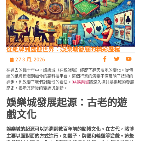
從紙牌到虛擬世界：娛樂城發展的精彩歷程
27 3 月, 2026
在過去的幾十年中，娛樂城（在線賭場）經歷了翻天覆地的變化。從傳
統的紙牌遊戲到如今的高科技平台，這個行業的演變不僅反映了技術的
進步，也改變了我們對賭博的看法。
3A娛樂城
將深入探討娛樂城的發展
歷史，揭示其背後的變遷與創新。
娛樂城發展起源：古老的遊
戲文化
娛樂城的起源可以追溯到數百年前的賭博文化。在古代，賭博
主要以面對面的方式進行，如骰子、牌類和輪盤等遊戲。這些