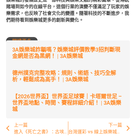
賭場到如今的在線平台，這個行業的演變不僅滿足了玩家的娛
樂需求，也反映了社會文化的變遷。隨著科技的不斷進步，我
們期待看到娛樂城更多的創新與變化。
閱讀更多
3A娛樂城詐騙嗎？娛樂城評價教學3招判斷現
金網是否為黑網！ | 3A娛樂城
德州撲克完整攻略：規則、術語、技巧全解
析，輕鬆成為高手！ | 3A娛樂城
【2026世界盃】世界盃足球賽｜卡塔爾世足 –
世界盃地點、時間、賽程詳細介紹！ | 3A娛樂
城
上一篇
下一篇
進入《死亡之書》：古埃及的寶藏不是幽靈，而是讓你贏得大獎的秘密！
台灣運彩 vs 線上娛樂城：誰是運彩玩家的最佳選擇？