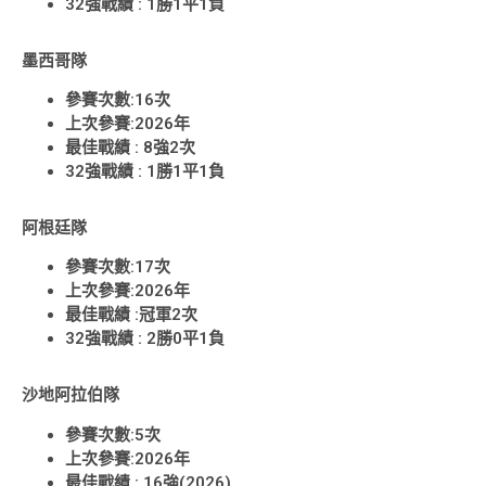
32強戰績 : 1勝1平1負
墨西哥隊
參賽次數:16次
上次參賽:2026年
最佳戰績 : 8強2次
32強戰績 : 1勝1平1負
阿根廷隊
參賽次數:17次
上次參賽:2026年
最佳戰績 :冠軍2次
32強戰績 : 2勝0平1負
沙地阿拉伯隊
參賽次數:5次
上次參賽:2026年
最佳戰績 : 16強(2026)