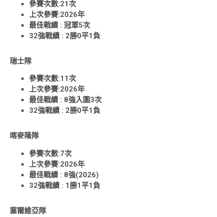
參賽次數:21次
上次參賽:2026年
最佳戰績 : 冠軍5次
32強戰績 : 2勝0平1負
瑞士隊
參賽次數:11次
上次參賽:2026年
最佳戰績 : 8強入圍3次
32強戰績 : 2勝0平1負
喀麥隆隊
參賽次數:7次
上次參賽:2026年
最佳戰績 : 8強(2026)
32強戰績 : 1勝1平1負
塞爾維亞隊