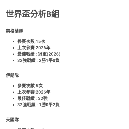
世界盃分析B組
英格蘭隊
參賽次數:15次
上次參賽:2026年
最佳戰績 : 冠軍(2026)
32強戰績 : 2勝1平0負
伊朗隊
參賽次數:5次
上次參賽:2026年
最佳戰績 : 32強
32強戰績 : 1勝0平2負
美國隊