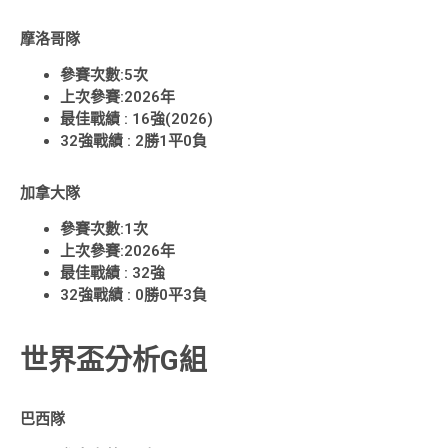
摩洛哥隊
參賽次數:5次
上次參賽:2026年
最佳戰績 : 16強(2026)
32強戰績 : 2勝1平0負
加拿大隊
參賽次數:1次
上次參賽:2026年
最佳戰績 : 32強
32強戰績 : 0勝0平3負
世界盃分析G組
巴西隊