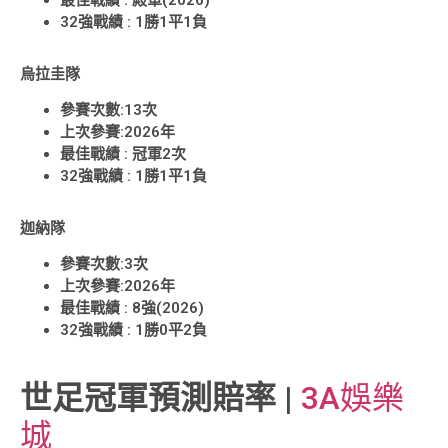
32強戰績 : 1勝1平1負
烏拉圭隊
參賽次數:13次
上次參賽:2026年
最佳戰績 : 冠軍2次
32強戰績 : 1勝1平1負
迦納隊
參賽次數:3次
上次參賽:2026年
最佳戰績 : 8強(2026)
32強戰績 : 1勝0平2負
世足冠軍預測賠率
|
3A娛樂
城