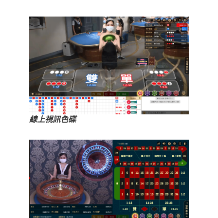
線上視訊色碟