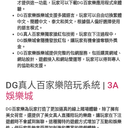
才提供這一功能，玩家可以下載DG百家樂應用程式來體
驗。
DG百家樂娛樂城支援多國語言，玩家可以自由切換繁體
中文、簡體中文、泰文和英文，根據個人偏好選擇使用
的語言模式。
DG真人百家樂獨家搶紅包技術，玩家在下注過程中，
DG娛樂城會隨機發放紅包，讓玩家有機會搶奪額外獎
金。
DG百家樂娛樂城提供完整的包網服務，包括購買網域、
網站設計、遊戲接入和網站營運等，玩家可以得到專人
的協助和支援。
DG真人百家樂陪玩系統 |
3A
娛樂城
DG百家樂為玩家打造了更加逼真的線上賭場體驗，除了擁有
美女荷官，還提供了美女真人直播陪玩的樂趣，讓玩家在下注
遊戲時不會感到無聊。這種獨特的遊戲方式增加了互動和娛樂
性，使玩家能夠享受更加刺激和豐富的遊戲體驗。