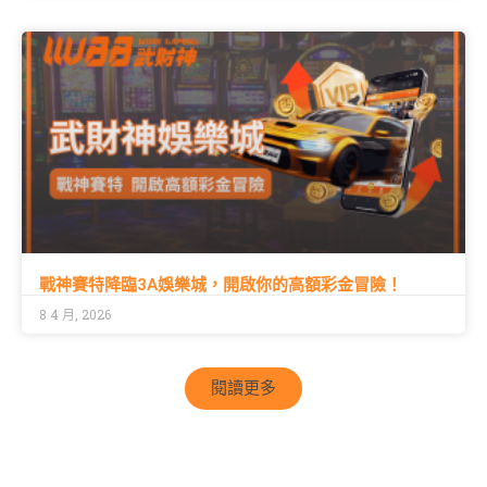
戰神賽特降臨3A娛樂城，開啟你的高額彩金冒險！
8 4 月, 2026
閱讀更多