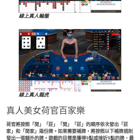
線上真人輪盤
線上真人龍虎
真人美女荷官百家樂
荷官將按照「閒」「莊」「閒」「莊」的順序依次發出「莊
家」和「閒家」兩份牌。如果需要補牌，將按照以下補牌規則
發出一張額外的牌。遊戲的目標是獲得9點或接近9點的牌，最