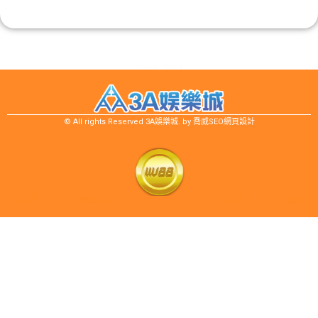
3A娛樂城 了解更多
© All rights Reserved
3A娛樂城
. by
喬威SEO網頁設計
首頁
存取款
登入
優惠
客服