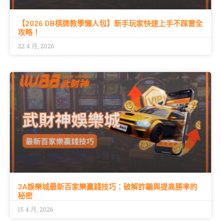
【2026 DB棋牌教學懶人包】新手玩家快速上手不踩雷全
攻略！
22 4 月, 2026
3A娛樂城最新百家樂贏錢技巧：破解詐騙與提高勝率的
秘密
15 4 月, 2026