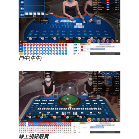
鬥牛(牛牛)
線上視訊骰寶