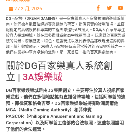
27 2 月, 2026
DG百家樂（DREAM GAMING）是一家專營真人百家樂視訊的遊戲系統
商。他們擁有數百位經過專業訓練的荷官，提供真實的賭場環境，並搭
配穩定的高端設備和專業的工程團隊進行API接入。DG真人百家樂專注
於真人視訊領域，並在眾多遊戲系統商中脫穎而出。 玩家對於百家樂系
統的背景、發展歷史、特色、遊戲玩法以及代表作品都表現出濃厚的興
趣。統計數據顯示，DG真人百家樂是玩家最常投注的百家樂系統之一。
他們在業界中享有卓越的聲譽，是一家首屈一指的百家樂系統商。
關於DG百家樂真人系統創
立 |
3A娛樂城
DG百家樂娛樂城是由DG集團創立，主要專注於真人視訊百家
樂遊戲。他們在多個地點擁有直播發牌場地，包括阿聯酋的迪
拜、菲律賓和格魯吉亞。DG百家樂娛樂城持有歐洲馬爾他
MGA（Malta Gaming Authority）和菲律賓
PAGCOR（Philippine Amusement and Gaming
Corporation）以及阿聯酋工信部的合法執照，這些執照證明
了他們的合法運營。