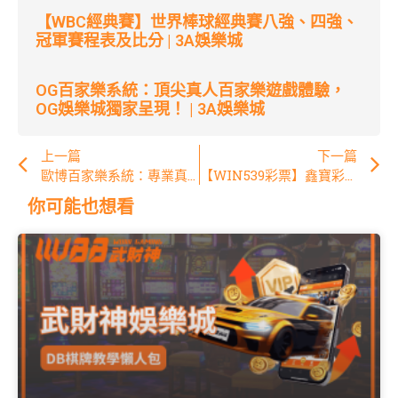
【WBC經典賽】世界棒球經典賽八強、四強、
冠軍賽程表及比分 | 3A娛樂城
OG百家樂系統：頂尖真人百家樂遊戲體驗，
OG娛樂城獨家呈現！ | 3A娛樂城
上一篇
下一篇
歐博百家樂系統：專業真人百家樂系統，完美融合於歐博娛樂城！ | 3A娛樂城
【WIN539彩票】鑫寶彩票彩球系統，深入解析WIN539彩票遊戲內容 | 3A娛樂城
你可能也想看