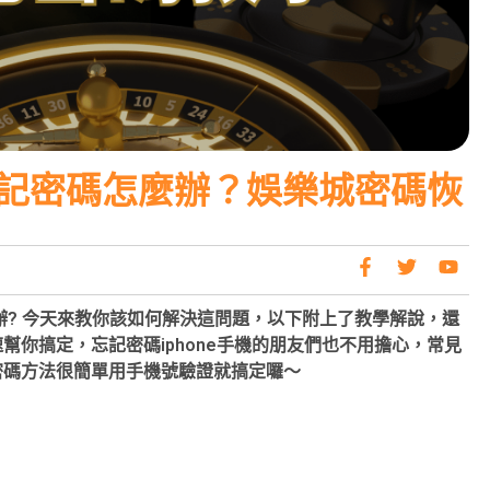
記密碼怎麼辦？娛樂城密碼恢
辦? 今天來教你該如何解決這問題，以下附上了教學解說，還
幫你搞定，忘記密碼iphone手機的朋友們也不用擔心，常見
密碼方法很簡單用手機號驗證就搞定囉～