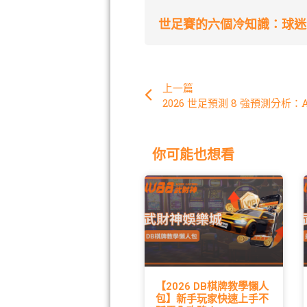
世足賽的六個冷知識：球迷禁
上一篇
你可能也想看
【2026 DB棋牌教學懶人
包】新手玩家快速上手不