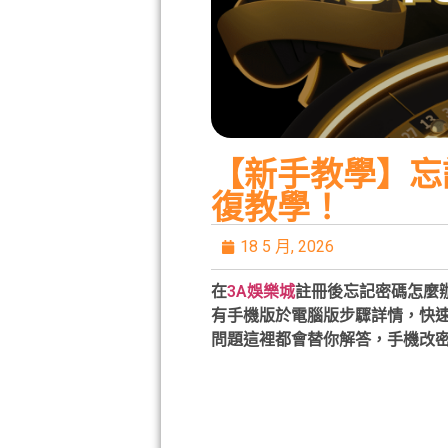
【新手教學】忘
復教學！
18 5 月, 2026
在
3A娛樂城
註冊後忘記密碼怎麼
有手機版於電腦版步驟詳情，快速
問題這裡都會替你解答，手機改