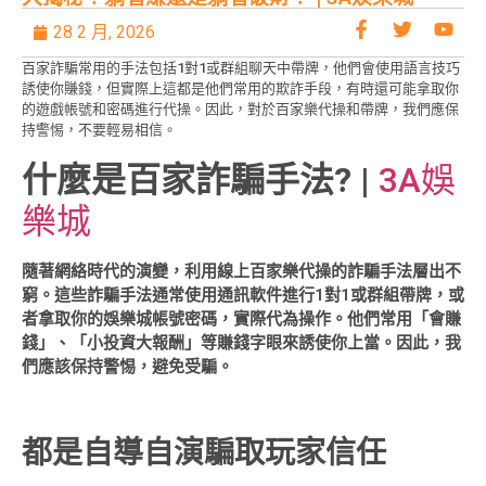
28 2 月, 2026
百家詐騙常用的手法包括1對1或群組聊天中帶牌，他們會使用語言技巧
誘使你賺錢，但實際上這都是他們常用的欺詐手段，有時還可能拿取你
的遊戲帳號和密碼進行代操。因此，對於百家樂代操和帶牌，我們應保
持警惕，不要輕易相信。
什麼是百家詐騙手法?
|
3A娛
樂城
隨著網絡時代的演變，利用線上百家樂代操的詐騙手法層出不
窮。這些詐騙手法通常使用通訊軟件進行1對1或群組帶牌，或
者拿取你的娛樂城帳號密碼，實際代為操作。他們常用「會賺
錢」、「小投資大報酬」等賺錢字眼來誘使你上當。因此，我
們應該保持警惕，避免受騙。
都是自導自演騙取玩家信任