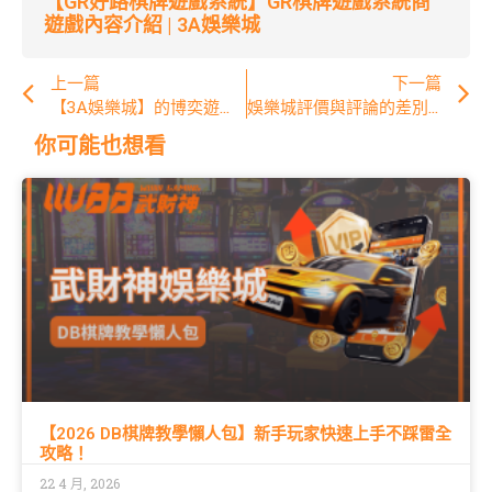
【GR好路棋牌遊戲系統】GR棋牌遊戲系統商
遊戲內容介紹 | 3A娛樂城
上一篇
下一篇
【3A娛樂城】的博奕遊戲，通過DU認證娛樂城詐騙認證，避免娛樂城詐騙 | 3A娛樂城
娛樂城評價與評論的差別：分析4則網友評論對娛樂城的評價 | 3A娛樂城
你可能也想看
【2026 DB棋牌教學懶人包】新手玩家快速上手不踩雷全
攻略！
22 4 月, 2026