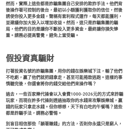
然而，實際上這些都是詐騙集團自己安排的欺詐手法。他們背
後操作著可控制的後台，最初以小額獲利獲取你的信任，然後
誘使你投入更多金錢，聲稱有套利程式運作，每天都能獲利，
並建議你加大投入以增加收益。然而，這只是詐騙集團的騙
局，他們的目的是讓你不斷投入更多資金，最終讓你損失慘
重。請務必提高警覺，避免上當受騙。
假投資真騙財
打著投資名號的詐騙集團，用你的錢在娛樂城下注，輸了他們
不吃虧，贏了他們就把錢拿走，甚至可能捲款逃跑。這樣的事
情聽完後，你還會將你的錢交給他們來操作嗎？
過去，一些百家樂代操會以入會費1000-2026元的方式來詐騙
玩家，而現在許多代操則透過抽取你的水錢來攻擊娛樂城，贏
錢的玩家只拿走水錢。但你想想，天下有白吃的午餐嗎？這些
都是詐騙手法，請務必警惕。
別盲目相信那些「躺著賺錢」的方法，否則你永遠只是窮人，