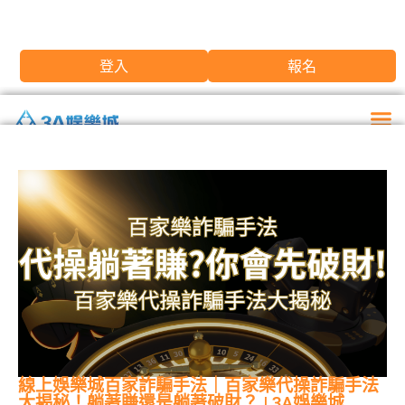
登入
報名
線上娛樂城百家詐騙手法｜百家樂代操詐騙手法
大揭秘！躺著賺還是躺著破財？ | 3A娛樂城