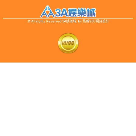
© All rights Reserved
3A娛樂城
. by
喬威SEO網頁設計
首頁
存取款
登入
優惠
客服