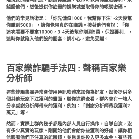
堆玩家的獲利訊息，誘惑你賺錢，表示可以幫你賺取獲利，水
錢歸他們，然後提供你註冊的娛樂城並取得你的帳號密碼。
他們的常見話術是：「你先儲值1000，我幫你下注1-2天後幫
你賺到5000」，讓你覺得真的在賺錢。接著他們會說：「你
這次看要不要拿10000，3-4天後幫你賺到5萬，保證獲利」，
這時你就陷入他們設的圈套。請小心，避免受騙。
百家樂詐騙手法四 : 聲稱百家樂
分析師
這些詐騙集團通常會使用通訊軟體來加你為好友，然後提供多
個其他玩家下注獲利的畫面，騙你進群查看，群內會有一堆人
分享感謝分析師帶來的獲利，例如：「謝謝分析師帶我獲利2
萬元」等。
然而，實際上群內幾乎都是內部人員自行操作，自導自演，沒
有多少真實的玩家。剛開始他們會給你些獲利的好處，讓你相
信跟著他們下注真的能賺錢，並慫恿你投入更多本金。有些甚