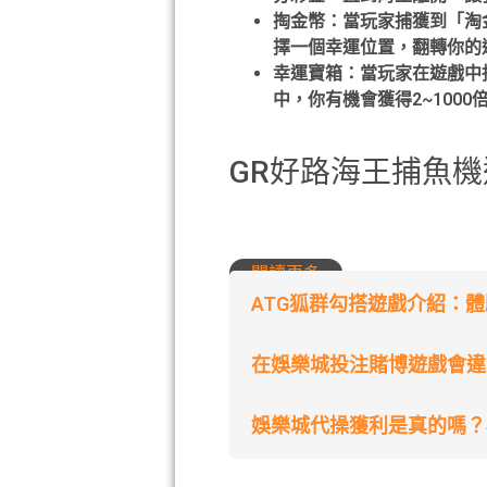
掏金幣：當玩家捕獲到「淘
擇一個幸運位置，翻轉你的運
幸運寶箱：當玩家在遊戲中
中，你有機會獲得2~1000
GR好路海王捕魚
閱讀更多
ATG狐群勾搭遊戲介紹：
在娛樂城投注賭博遊戲會違法
娛樂城代操獲利是真的嗎？4