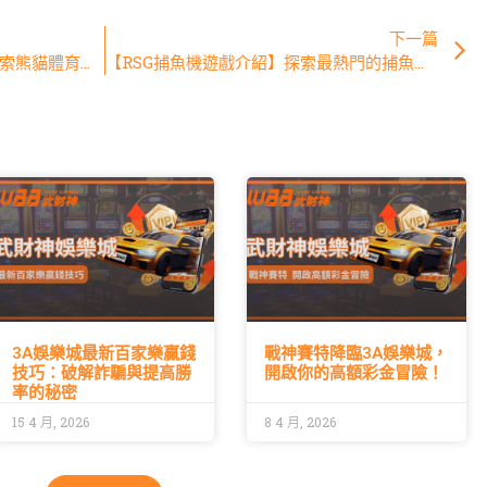
下一篇
【熊貓體育】運彩詳細介紹：探索熊貓體育投注系統的精彩內容！ | 3A娛樂城
【RSG捕魚機遊戲介紹】探索最熱門的捕魚遊戲平台，PTT推薦免費試玩海霸王！ | 3A娛樂城
3A娛樂城最新百家樂贏錢
戰神賽特降臨3A娛樂城，
技巧：破解詐騙與提高勝
開啟你的高額彩金冒險！
率的秘密
15 4 月, 2026
8 4 月, 2026