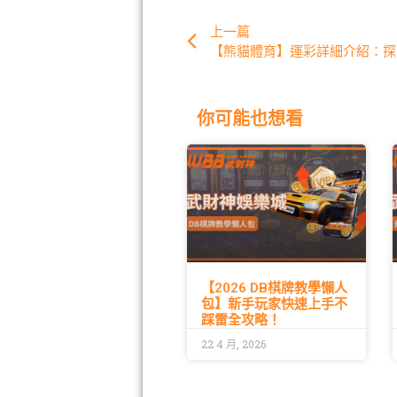
上一篇
你可能也想看
【2026 DB棋牌教學懶人
包】新手玩家快速上手不
踩雷全攻略！
22 4 月, 2026