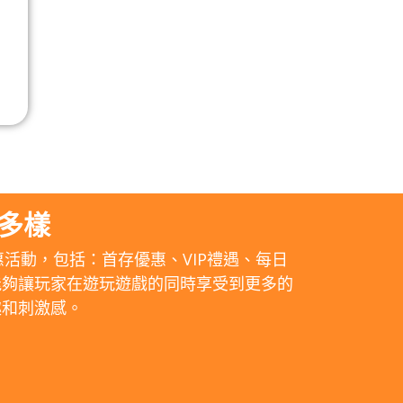
多樣
惠活動，包括：首存優惠、VIP禮遇、每日
能夠讓玩家在遊玩遊戲的同時享受到更多的
趣和刺激感。