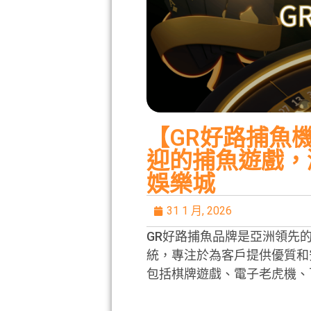
【GR好路捕魚
迎的捕魚遊戲，激
娛樂城
31 1 月, 2026
GR好路捕魚品牌是亞洲領先
統，專注於為客戶提供優質和
包括棋牌遊戲、電子老虎機、