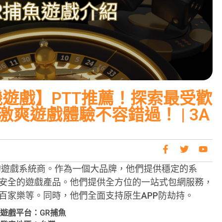
機遊戲】PTT推薦！探索最受歡
爽遊戲體驗不容錯過！ | 3A
的遊戲系統商。作為一個大品牌，他們提供穩定的系
安全的遊戲產品。他們提供全方位的一站式包網服務，
百家樂等。同時，他們全面支持原生APP防劫持。
遊戲平台：GR捕魚