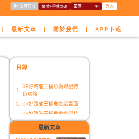
登入
免費註冊
密碼
帳號/手機號碼
最新文章
關於我們
APP下載
目錄
GR好路龍王捕魚機遊戲特
色攻略
GR好路龍王捕魚遊戲畫面
GR好路海王捕魚機遊戲特
色攻略
最新文章
GR好路海王捕魚機遊戲畫
面