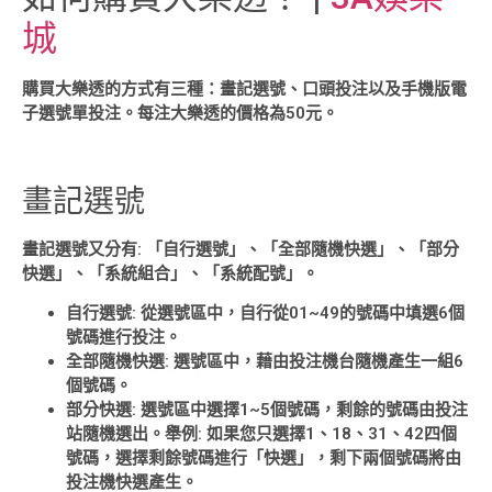
城
購買大樂透的方式有三種：畫記選號、口頭投注以及手機版電
子選號單投注。每注大樂透的價格為50元。
畫記選號
畫記選號又分有: 「自行選號」、「全部隨機快選」、「部分
快選」、「系統組合」、「系統配號」。
自行選號: 從選號區中，自行從01~49的號碼中填選6個
號碼進行投注。
全部隨機快選: 選號區中，藉由投注機台隨機產生一組6
個號碼。
部分快選: 選號區中選擇1~5個號碼，剩餘的號碼由投注
站隨機選出。舉例: 如果您只選擇1、18、31、42四個
號碼，選擇剩餘號碼進行「快選」，剩下兩個號碼將由
投注機快選產生。