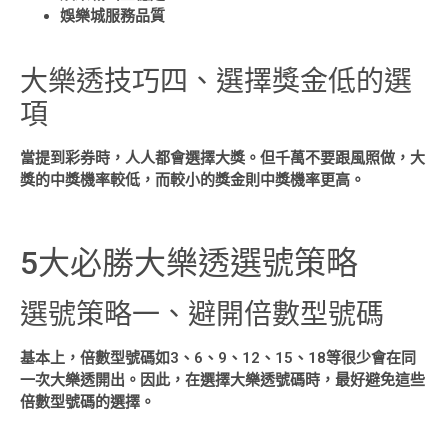
娛樂城服務品質
大樂透技巧四、選擇獎金低的選
項
當提到彩券時，人人都會選擇大獎。但千萬不要跟風照做，大
獎的中獎機率較低，而較小的獎金則中獎機率更高。
5大必勝大樂透選號策略
選號策略一、避開倍數型號碼
基本上，倍數型號碼如3、6、9、12、15、18等很少會在同
一次大樂透開出。因此，在選擇大樂透號碼時，最好避免這些
倍數型號碼的選擇。