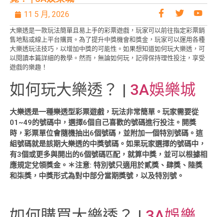
11 5 月, 2026
大樂透是一款玩法簡單且易上手的彩票遊戲，玩家可以前往指定彩票銷
售地點或線上平台購買。為了提升中獎機會和獎金，玩家可以運用各種
大樂透玩法技巧，以增加中獎的可能性。如果想知道如何玩大樂透，可
以閱讀本篇詳細的教學。然而，無論如何玩，記得保持理性投注，享受
遊戲的樂趣！
如何玩大樂透？ |
3A娛樂城
大樂透是一種樂透型彩票遊戲，玩法非常簡單。玩家需要從
01~49的號碼中，選擇6個自己喜歡的號碼進行投注。開獎
時，彩票單位會隨機抽出6個號碼，並附加一個特別號碼。這
組號碼就是該期大樂透的中獎號碼。如果玩家選擇的號碼中，
有3個或更多與開出的6個號碼匹配，就算中獎，並可以根據相
應規定兌領獎金。＊注意: 特別號只適用於貳獎、肆獎、陸獎
和柒獎，中獎形式為對中部分當期獎號，以及特別號。
如何購買大樂透？ |
3A娛樂