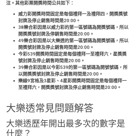
注。其他彩票開獎時間公共如下：
威力彩開獎時間固定是每個禮拜一及禮拜四，開獎獎號
封牌及停止銷售時間是20:00。
38樂合彩因是以威力彩的第一區號碼為開獎號碼，所以
開獎獎號封牌及停銷售時間是20:00。
49樂合彩因是以大樂透的第一區號碼為開獎號碼，所以
開獎號封牌及停止銷售時間是20:00。
今彩539開獎時間固定是每個禮拜一至禮拜六，星獎獎
號封牌及停止銷售時間是20:00。
39樂合彩因是以今彩539的第一區號碼為開號號碼，所
以開獎獎號封牌及停止銷售時間是20:00。
樂線9宮格及3星彩、4星彩開獎時間固定是每個禮拜一
至禮拜六，開獎獎號封牌及停止銷售時間是20:00。
大樂透常見問題解答
大樂透歷年開出最多次的數字是
什麼？