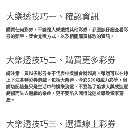
大樂透技巧一、確認資訊
購買任何彩券，不論是大樂透或其他彩券，都應該仔細查看彩
券的賠率、獎金兌獎方式，以及相關購買條款的資訊。
大樂透技巧二、購買更多彩券
請注意，買越多彩券並不代表中獎機會就越高。雖然可以在線
上下注各種彩券遊戲，包括大樂透、今彩539和威力彩等，但
請切記這些只是生活中的娛樂消遣，不要為了追求大獎或追逐
虧損而失去遊戲的樂趣，更不要陷入賭博沈迷並導致傾家蕩
產。
大樂透技巧三、選擇線上彩券