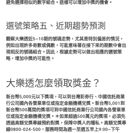
避免選擇相似的數字組合。這樣可以增加中獎的機會。
選號策略五、近期趨勢預測
觀察大樂透近5~10期的號碼走勢，尤其是特別偏差的情況，
例如出現許多奇數或偶數，可能意味著在接下來的期數中會出
現相反的號碼組合。因此，根據走勢可以做出相應的選號策
略，增加中獎的可能性。
大樂透怎麼領取獎金？
新台幣5,000元以下獎項，可以到台灣彩券行、中國信託商業
行公司國內各營業單位或指定金融機構兌獎。新台幣5,001到
新台幣500萬間的獎項可到中國信託商業行公司國內各營業單
位或指定金融機構兌獎。＊如果超過500萬元的獎項，必須先
透過高額兌獎專線預約對獎，保障中獎人的隱私。高額兌獎專
線0800-024-500，服務時間為週一至週五早上9:00~下午