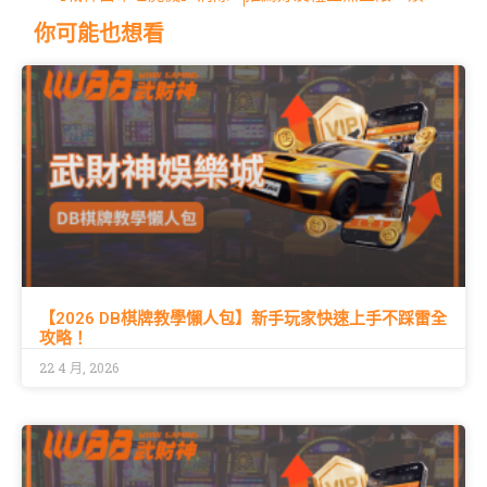
你可能也想看
【2026 DB棋牌教學懶人包】新手玩家快速上手不踩雷全
攻略！
22 4 月, 2026