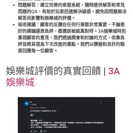
問題解答：建立完善的客服系統，隨時提供解答和常見
問題的QA，有助於玩家迅速解決疑惑，避免因問題無法
解答而影響對娛樂城的評價。
吸收建議：顧客的反饋在任何行業都非常重要，不論是
好的建議還是負評，都應該被認真對待。3A娛樂城特別
重視顧客的意見，我們透過開會和討論的方式，收集負
評並將其視為下次改進的重點。我們以積極和良好的態
度回應每一位顧客。
娛樂城評價的真實回饋 |
3A
娛樂城