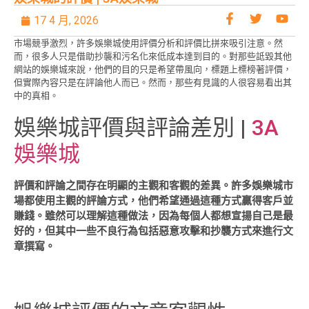
17 4 月, 2026
市場競爭激烈，許多娛樂城使用評價分析和評價比拼來吸引注意。然
而，很多人只是借助抄襲和污名化來低成本達到目的。對那些詆毀其他
網站的娛樂城來說，他們的目的只是希望帶風向，標題上標榜著評價，
但實際內容只是在評論他人而已。然而，那些有見識的人很容易看出其
中的真相。
娛樂城評價與評論差別 |
3A
娛樂城
評價和評論之間存在明顯的主觀和客觀的差異。許多娛樂城市
場都使用主觀的評論方式，他們希望通過這種方式贏得客戶並
賺錢。雖然可以理解這種做法，因為每個人都想宣揚自己是最
好的，但其中一些不良行為包括惡意攻擊和抄襲方式來進行文
章撰寫。