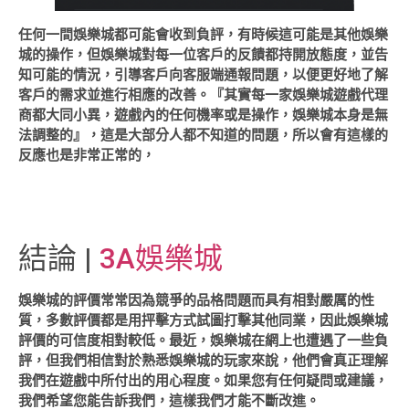
任何一間娛樂城都可能會收到負評，有時候這可能是其他娛樂
城的操作，但娛樂城對每一位客戶的反饋都持開放態度，並告
知可能的情況，引導客戶向客服端通報問題，以便更好地了解
客戶的需求並進行相應的改善。『其實每一家娛樂城遊戲代理
商都大同小異，遊戲內的任何機率或是操作，娛樂城本身是無
法調整的』，這是大部分人都不知道的問題，所以會有這樣的
反應也是非常正常的，
結論 |
3A娛樂城
娛樂城的評價常常因為競爭的品格問題而具有相對嚴厲的性
質，多數評價都是用抨擊方式試圖打擊其他同業，因此娛樂城
評價的可信度相對較低。最近，娛樂城在網上也遭遇了一些負
評，但我們相信對於熟悉娛樂城的玩家來說，他們會真正理解
我們在遊戲中所付出的用心程度。如果您有任何疑問或建議，
我們希望您能告訴我們，這樣我們才能不斷改進。