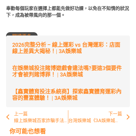
奉勸每個玩家在選擇上都能先做好功課，以免在不知情的狀況
下，成為被帶風向的那一個。
閱讀更多
2026完整分析 – 線上運彩 vs 台灣運彩：店面
線上差異大揭秘！| 3A娛樂城
在娛樂城投注賭博遊戲會違法嗎?要這3個要件
才會被判賭博罪！ | 3A娛樂城
【鑫寶體育投注系統商】探索鑫寶體育運彩內
容的豐富體驗！ | 3A娛樂城
上一篇
下一篇
線上娛樂城百家詐騙手法｜百家樂代操詐騙手法大揭秘！躺著賺還是躺著破財？ | 3A娛樂城
台灣娛樂城《3A娛樂城》形象品牌核心價值 | 3A娛樂城
你可能也想看