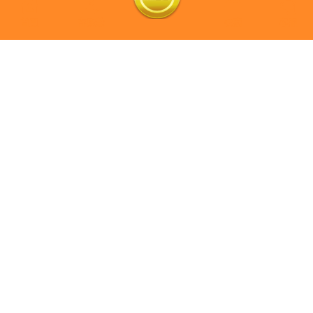
首頁
存取款
登入
優惠
客服