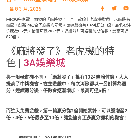
8 3 月, 2026
由RSG皇家電子開發的「麻將發了」是一款線上老虎機遊戲，以麻將為
靈感，創新地結合了麻將的元素。該遊戲擁有1024條賠付線，最低投注
金額為0.2元，最高可達2026元。連續消除可累積加成倍數，最高可達
820倍。
《麻將發了》老虎機的特
色 |
3A娛樂城
與一般老虎機不同，「麻將發了」擁有1024條賠付線，大大
提高了中獎機會。在主遊戲中，每次消除都以一分計算為贏
分，連續贏分後，倍數會逐漸增加，最高可達5倍。
而進入免費遊戲，第一輪贏分從2倍開始累計，可以遞增至2
倍、4倍、6倍最多至10倍，讓您擁有更多贏分獲利的機會！