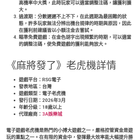
高機率中大獎，此時玩家可以適當調整注碼，讓獲利擴
大。
過渡期：分數遲遲不上不下，在此週期為最困難的狀
態，許多玩家無法分辨出機台規律的時期與原因，因此
在獲利前建議皆以小額注金去嘗試。
瞄準免費遊戲：在金色胡字出現頻繁的時期，可以適當
的調整注碼，使免費遊戲的獲利能夠放大。
《麻將發了》老虎機詳情
遊戲平台：RSG電子
發表地區：台灣
遊戲類型：電子老虎機
發行日期：2026年3月
年齡分級：18歲以上
代理廠商：
3A娛樂城
電子遊戲老虎機是熱門的小搏大遊戲之一，嚴格控管資金是遊
玩的重點之一。在有限的資金中，發揮最大效率能大幅提升勝