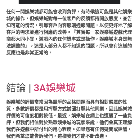
任何一間娛樂城都可能會收到負評，有時候這可能是其他娛樂
城的操作，但娛樂城對每一位客戶的反饋都持開放態度，並告
知可能的情況，引導客戶向客服端通報問題，以便更好地了解
客戶的需求並進行相應的改善。『其實每一家娛樂城遊戲代理
商都大同小異，遊戲內的任何機率或是操作，娛樂城本身是無
法調整的』，這是大部分人都不知道的問題，所以會有這樣的
反應也是非常正常的，
結論 |
3A娛樂城
娛樂城的評價常常因為競爭的品格問題而具有相對嚴厲的性
質，多數評價都是用抨擊方式試圖打擊其他同業，因此娛樂城
評價的可信度相對較低。最近，娛樂城在網上也遭遇了一些負
評，但我們相信對於熟悉娛樂城的玩家來說，他們會真正理解
我們在遊戲中所付出的用心程度。如果您有任何疑問或建議，
我們希望您能告訴我們，這樣我們才能不斷改進。