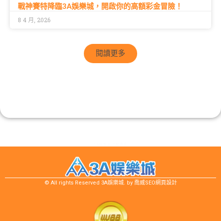
戰神賽特降臨3A娛樂城，開啟你的高額彩金冒險！
8 4 月, 2026
閱讀更多
3A娛樂城 了解更多
© All rights Reserved
3A娛樂城
. by
喬威SEO網頁設計