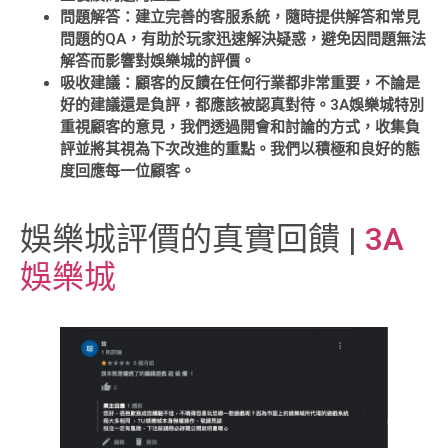
問題解答：建立完善的客服系統，隨時提供解答和常見
問題的QA，有助於玩家迅速解決疑惑，避免因問題無法
解答而影響對娛樂城的評價。
吸收建議：顧客的反饋在任何行業都非常重要，不論是
好的建議還是負評，都應該被認真對待。3A娛樂城特別
重視顧客的意見，我們透過開會和討論的方式，收集負
評並將其視為下次改進的重點。我們以積極和良好的態
度回應每一位顧客。
娛樂城評價的真實回饋 |
3A
娛樂城