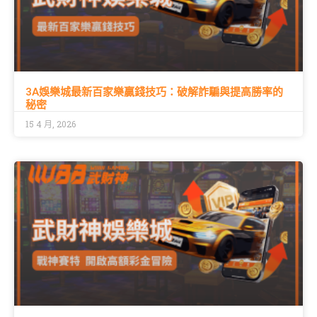
3A娛樂城最新百家樂贏錢技巧：破解詐騙與提高勝率的
秘密
15 4 月, 2026