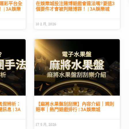
運彩平台全
在娛樂城投注賭博遊戲會違法嗎?要這3
| 3A娛樂
個要件才會被判賭博罪！ | 3A娛樂城
10 2 月, 2026
真假辨析：
【麻將水果盤刮刮樂】內容介紹｜規則
息 | 3A
賠率｜熱門遊戲排行 | 3A娛樂城
17 5 月, 2026