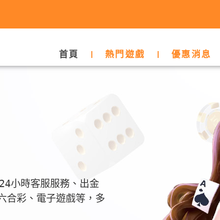
首頁
熱門遊戲
優惠消息
24小時客服服務、出金
六合彩、電子遊戲等，多