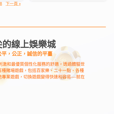
8
下一頁 »
尖的線上娛樂城
公平，公正，誠信的平臺
刺激和最優質個性化服務的舒適，透過體驗世
百種賭場遊戲，包括百家樂、二十一點、各種
他專業遊戲，切換遊戲變得快速和容易——就在