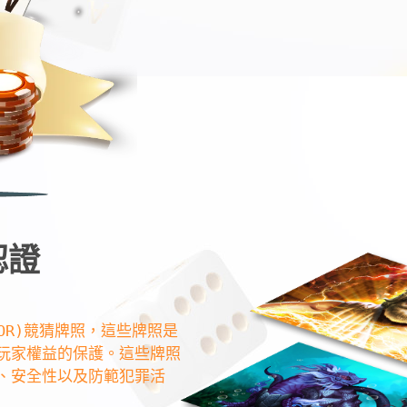
認證
COR)競猜牌照，這些牌照是
玩家權益的保護。這些牌照
、安全性以及防範犯罪活