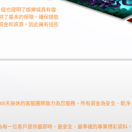
證，這也證明了娛樂城具有雄
供了基本的保障，確保提款
資金和資源，因此擁有這些
365天無休的客服團隊致力為您服務，所有資金為安全、乾
為每一位客戶提供最即時、最安全、最準確的專業博彩資料