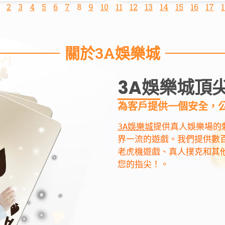
2
3
4
5
6
7
8
9
10
11
12
13
14
15
16
17
1
關於3A娛樂城
3A娛樂城頂
為客戶提供一個安全，
3A娛樂城
提供真人娛樂場的
界一流的遊戲。我們提供數
老虎機遊戲、真人撲克和其
您的指尖！。