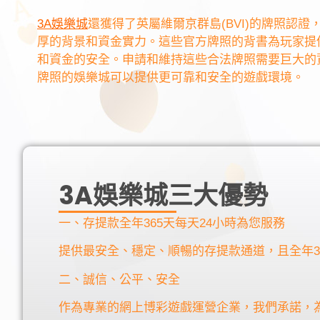
3A娛樂城
還獲得了英屬維爾京群島(BVI)的牌照認
厚的背景和資金實力。這些官方牌照的背書為玩家提
和資金的安全。申請和維持這些合法牌照需要巨大的
牌照的娛樂城可以提供更可靠和安全的遊戲環境。
3A娛樂城三大優勢
一、存提款全年365天每天24小時為您服務
提供最安全、穩定、順暢的存提款通道，且全年
二、誠信、公平、安全
作為專業的網上博彩遊戲運營企業，我們承諾，