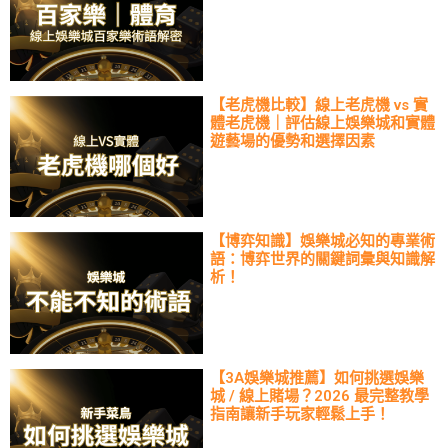
【老虎機比較】線上老虎機 vs 實
體老虎機｜評估線上娛樂城和實體
遊藝場的優勢和選擇因素
【博弈知識】娛樂城必知的專業術
語：博弈世界的關鍵詞彙與知識解
析！
【3A娛樂城推薦】如何挑選娛樂
城 / 線上賭場？2026 最完整教學
指南讓新手玩家輕鬆上手！