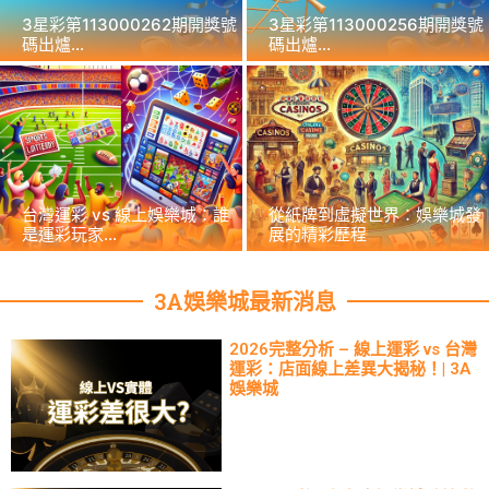
3星彩第113000262期開獎號
3星彩第113000256期開獎號
碼出爐...
碼出爐...
台灣運彩 vs 線上娛樂城：誰
從紙牌到虛擬世界：娛樂城發
是運彩玩家...
展的精彩歷程
3A娛樂城最新消息
2026完整分析 – 線上運彩 vs 台灣
運彩：店面線上差異大揭秘！| 3A
娛樂城