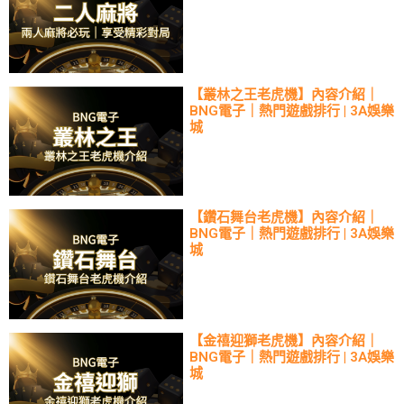
【叢林之王老虎機】內容介紹｜
BNG電子｜熱門遊戲排行 | 3A娛樂
城
【鑽石舞台老虎機】內容介紹｜
BNG電子｜熱門遊戲排行 | 3A娛樂
城
【金禧迎獅老虎機】內容介紹｜
BNG電子｜熱門遊戲排行 | 3A娛樂
城