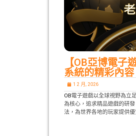
【OB亞博電子
系統的精彩內容！
1 2 月, 2026
OB電子遊戲以全球視野為立
為核心，追求精品遊戲的研發
法，為世界各地的玩家提供優