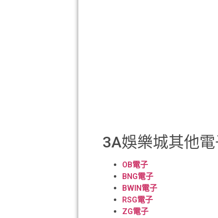
3A娛樂城其他
OB電子
BNG電子
BWIN電子
RSG電子
ZG電子