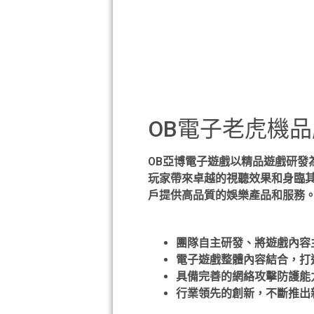
OB電子老虎機品
OB亞博電子遊戲以精品遊戲研發
玩家帶來卓越的視聽效果和身臨
戶提供高品質的娛樂產品和服務
團隊自主研發、將遊戲內容
電子遊戲整體內容結合，打
具備完善的網絡攻擊防護能
行業領先的創新，不斷推出