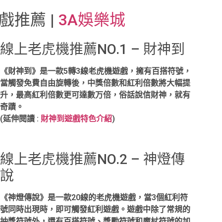
戲推薦 |
3A娛樂城
線上老虎機推薦NO.1 – 財神到
《財神到》是一款5轉3線老虎機遊戲，擁有百搭符號，
當觸發免費自由旋轉後，中獎倍數和紅利倍數將大幅提
升，最高紅利倍數更可達數万倍，俗話說信財神，就有
奇蹟。
(延伸閱讀 :
財神到遊戲特色介紹
)
線上老虎機推薦NO.2 – 神燈傳
說
《神燈傳說》是一款20線的老虎機遊戲，當3個紅利符
號同時出現時，即可觸發紅利遊戲。遊戲中除了常規的
抽獎符號外，還有百搭符號、獎勵符號和魔杖符號的加