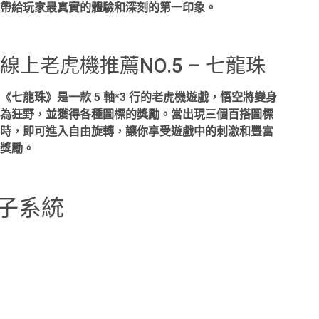
帶給玩家最真實的體驗和深刻的第一印象。
線上老虎機推薦NO.5 – 七龍珠
《七龍珠》是一款 5 軸*3 行的老虎機遊戲，悟空將變身
為狂野，並獲得各種圖標的獎勵。當出現三個百搭圖標
時，即可進入自由旋轉，讓你享受遊戲中的刺激和豐富
獎勵。
電子系統