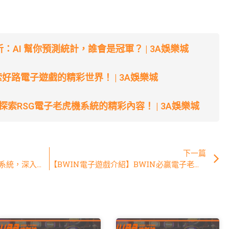
分析：AI 幫你預測統計，誰會是冠軍？ | 3A娛樂城
好路電子遊戲的精彩世界！ | 3A娛樂城
探索RSG電子老虎機系統的精彩內容！ | 3A娛樂城
下一篇
【WIN539彩票】鑫寶彩票彩球系統，深入解析WIN539彩票遊戲內容 | 3A娛樂城
【BWIN電子遊戲介紹】BWIN必贏電子老虎機系統，5個老虎機遊戲排名推薦！ | 3A娛樂城