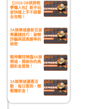
線上老虎機推薦NO.4 – 經
【2026 DB棋牌教
典拉霸
學懶人包】新手玩
家快速上手不踩雷
線上老虎機推薦NO.5 – 七
全攻略！
龍珠
2026 世足預測 8 強預測分
3A娛樂城最新百家
樂贏錢技巧：破解
析：AI 幫你預測統計，誰
詐騙與提高勝率的
會是冠軍？ | 3A娛樂城
秘密
【GR電子老虎機系統】探
索好路電子遊戲的精彩世
戰神賽特降臨3A娛
界！ | 3A娛樂城
樂城，開啟你的高
額彩金冒險！
【RSG電子遊戲詳細介紹】
探索RSG電子老虎機系統的
精彩內容！ | 3A娛樂城
3A娛樂城優惠活
動：每日簽到，輕
【2026 DB棋牌教學懶人
鬆賺彩金！
包】新手玩家快速上手不踩
雷全攻略！
3A娛樂城最新百家樂贏錢