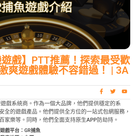
機遊戲】PTT推薦！探索最受歡
爽遊戲體驗不容錯過！ | 3A
的遊戲系統商。作為一個大品牌，他們提供穩定的系
安全的遊戲產品。他們提供全方位的一站式包網服務，
百家樂等。同時，他們全面支持原生APP防劫持。
遊戲平台：GR捕魚