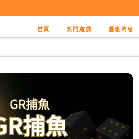
首頁
熱門遊戲
優惠消息