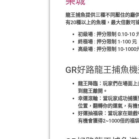
樂城
龍王捕魚提供三種不同壓住的廳
有20種以上的魚種，最大倍數可達
初級場 : 押分限制 0.10-10 
終極場 : 押分限制 1-100 元
高級場 : 押分限制 10-1000
GR好路龍王捕魚
龍王降臨：玩家們在場面上共
到龍王離開。
幸運滾輪：當玩家成功捕獲
位置，翻轉你的運氣，有機會
好運抽福袋：當玩家在遊戲
有機會獲得2~1000倍的福