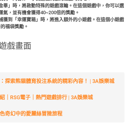
金畢」時，將啟動特殊的遊戲滾輪。在這個遊戲中，你可以選
氣，並有機會獲得40~200倍的獎勵。
捕獲到「幸運寶箱」時，將進入額外的小遊戲。在這個小遊戲
倍的福袋獎勵。
機遊戲畫面
探索熊貓體育投注系統的精彩內容！ | 3A娛樂城
｜RSG電子｜熱門遊戲排行 | 3A娛樂城
色奇幻中的愛麗絲冒險旅程