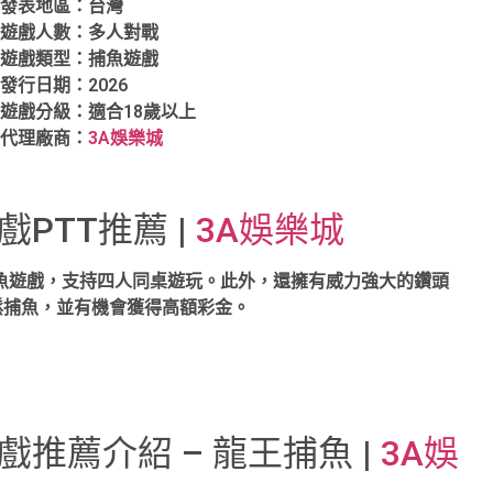
發表地區：台灣
遊戲人數：多人對戰
遊戲類型：捕魚遊戲
發行日期：2026
遊戲分級：適合18歲以上
代理廠商：
3A娛樂城
PTT推薦 |
3A娛樂城
魚遊戲，支持四人同桌遊玩。此外，還擁有威力強大的鑽頭
鬆捕魚，並有機會獲得高額彩金。
戲推薦介紹 – 龍王捕魚 |
3A娛