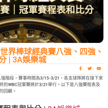
】世界棒球經典賽八強、四強、
 | 3A娛樂城
八強階段，賽事時間為3/15-3/21，各支球隊將在接下來
的WBC冠軍賽將於3/21舉行。以下是八強賽程表及
的回顧。