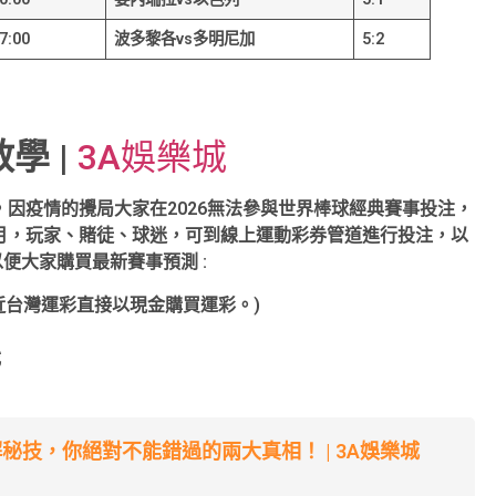
7:00
波多黎各vs多明尼加
5:2
教學
|
3A娛樂城
，因疫情的攪局大家在2026無法參與世界棒球經典賽事投注，
三月，玩家、賭徒、球迷，可到線上運動彩券管道進行投注，以
便大家購買最新賽事預測 :
 鄰近台灣運彩直接以現金購買運彩。)
載
秘技，你絕對不能錯過的兩大真相！ | 3A娛樂城