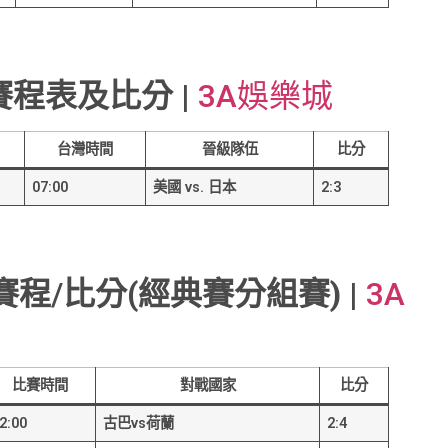
賽程表及比分
|
3A娛樂城
台灣時間
晉級隊伍
比分
07:00
美國 vs. 日本
2:3
賽程
/
比分(經典賽分組賽)
|
3A
比賽時間
對戰國家
比分
2:00
古巴vs荷蘭
2:4