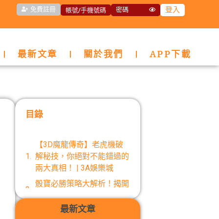
登入
免費註冊
密碼
帳號/手機號碼
最新文章
關於我們
APP下載
目錄
【3D魔龍傳奇】老虎機破
解秘技，你絕對不能錯過的
兩大真相！ | 3A娛樂城
骰寶必勝策略大解析！揭開
隱藏缺陷與風險
最新文章
OB真人百家樂：亞洲第一