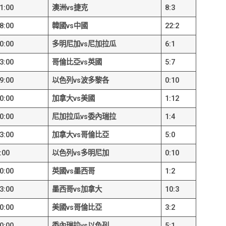
1:00
澳洲vs捷克
8:3
8:00
韓國vs中國
22:2
0:00
多明尼加vs尼加拉瓜
6:1
3:00
哥倫比亞vs英國
5:7
9:00
以色列vs波多黎各
0:10
0:00
加拿大vs美國
1:12
0:00
尼加拉瓜vs委內瑞拉
1:4
3:00
加拿大vs哥倫比亞
5:0
:00
以色列vs多明尼加
0:10
0:00
英國vs墨西哥
1:2
3:00
墨西哥vs加拿大
10:3
0:00
美國vs哥倫比亞
3:2
0:00
委內瑞拉vs以色列
5:1