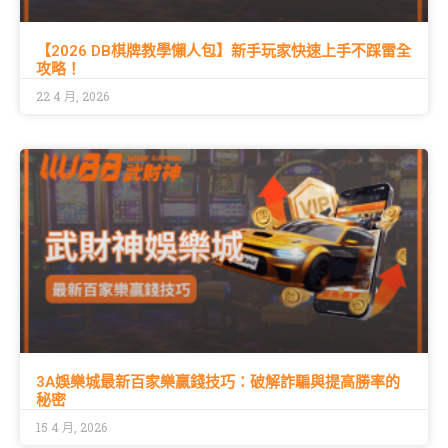
【2026 DB棋牌教學懶人包】新手玩家快速上手不踩雷全
攻略！
22 4 月, 2026
3A娛樂城最新百家樂贏錢技巧：破解詐騙與提高勝率的
秘密
15 4 月, 2026