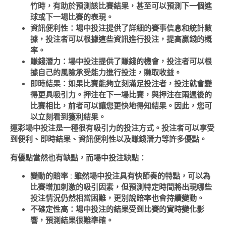
竹時，有助於預測該比賽結果，甚至可以預測下一個進
球或下一場比賽的表現。
資訊便利性
：場中投注提供了詳細的賽事信息和統計數
據，投注者可以根據這些資訊進行投注，提高贏錢的概
率。
賺錢潛力
：場中投注提供了賺錢的機會，投注者可以根
據自己的風險承受能力進行投注，賺取收益。
即時結果
：如果比賽能夠立刻滿足投注者，投注就會變
得更具吸引力。押注在下一場比賽，與押注在兩週後的
比賽相比，前者可以讓您更快地得知結果。因此，您可
以立刻看到獲利結果。
運彩場中投注是一種很有吸引力的投注方式。投注者可以享受
到便利、即時結果、資訊便利性以及賺錢潛力等許多優點。
有優點當然也有缺點，而場中投注缺點：
變動的賠率
: 雖然場中投注具有快節奏的特點，可以為
比賽增加刺激的吸引因素，但預測特定時間將出現哪些
投注情況仍然相當困難，更別說賠率也會持續變動。
不確定性高
：場中投注的結果受到比賽的實時變化影
響，預測結果很難準確。