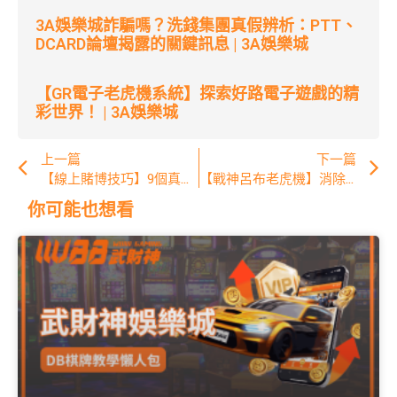
3A娛樂城詐騙嗎？洗錢集團真假辨析：PTT、
DCARD論壇揭露的關鍵訊息 | 3A娛樂城
【GR電子老虎機系統】探索好路電子遊戲的精
彩世界！ | 3A娛樂城
上一篇
下一篇
【線上賭博技巧】9個真正有效的實用技巧，勝率飆升！ | 3A娛樂城
【戰神呂布老虎機】消除型電子遊戲，51000倍大獎等你拿！｜RSG電子 | 3A娛樂城
你可能也想看