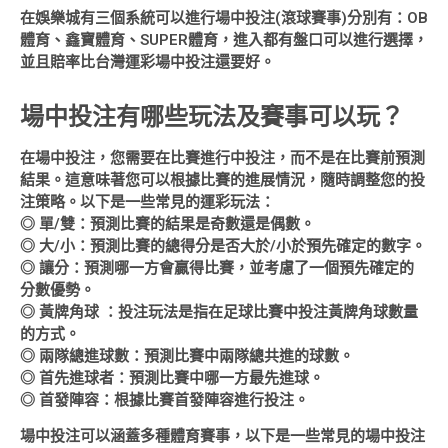
在娛樂城有三個系統可以進行場中投注(滾球賽事)分別有：OB
體育、鑫寶體育、SUPER體育，進入都有盤口可以進行選擇，
並且賠率比台灣運彩場中投注還要好。
場中投注有哪些玩法及賽事可以玩？
在場中投注，您需要在比賽進行中投注，而不是在比賽前預測
結果。這意味著您可以根據比賽的進展情況，隨時調整您的投
注策略。以下是一些常見的運彩玩法：
◎ 單/雙：預測比賽的結果是奇數還是偶數。
◎ 大/小：預測比賽的總得分是否大於/小於預先確定的數字。
◎ 讓分：預測哪一方會贏得比賽，並考慮了一個預先確定的
分數優勢。
◎ 黃牌角球 ：投注玩法是指在足球比賽中投注黃牌角球數量
的方式。
◎ 兩隊總進球數：預測比賽中兩隊總共進的球數。
◎ 首先進球者：預測比賽中哪一方最先進球。
◎ 首發陣容：根據比賽首發陣容進行投注。
場中投注可以涵蓋多種體育賽事，以下是一些常見的場中投注