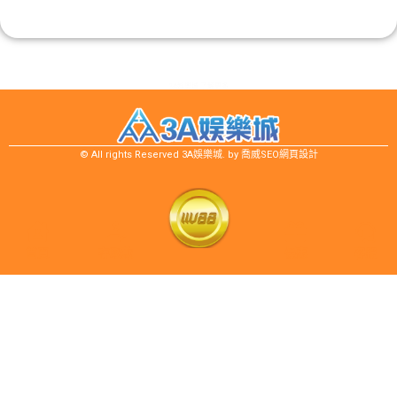
3A娛樂城 了解更多
© All rights Reserved
3A娛樂城
. by
喬威SEO網頁設計
首頁
存取款
登入
優惠
客服