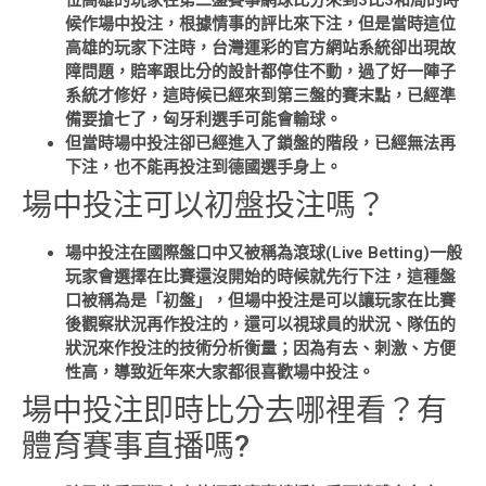
候作場中投注，根據情事的評比來下注，但是當時這位
高雄的玩家下注時，台灣運彩的官方網站系統卻出現故
障問題，賠率跟比分的設計都停住不動，過了好一陣子
系統才修好，這時候已經來到第三盤的賽末點，已經準
備要搶七了，匈牙利選手可能會輸球。
但當時場中投注卻已經進入了鎖盤的階段，已經無法再
下注，也不能再投注到德國選手身上。
場中投注可以初盤投注嗎？
場中投注在國際盤口中又被稱為滾球(Live Betting)一般
玩家會選擇在比賽還沒開始的時候就先行下注，這種盤
口被稱為是「初盤」，但場中投注是可以讓玩家在比賽
後觀察狀況再作投注的，還可以視球員的狀況、隊伍的
狀況來作投注的技術分析衡量；因為有去、刺激、方便
性高，導致近年來大家都很喜歡場中投注。
場中投注即時比分去哪裡看？有
體育賽事直播嗎?