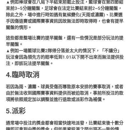
▲例如棒球會在八局下半結束前截止投注，籃球會在第四節結
束前3~5分鐘關盤，足球會在法定比賽結束前2~5分鐘關盤，
除此之外，場中進行時如遇有氣候變化(天雨或濃霧)、比賽選
手因傷退賽或國際賽事資訊因故無法即時取得時，也會有提早
關盤的情形。
這些都是整場比賽的提早關盤，還有一些情況是部分玩法的提
早關盤。
▲例如一場籃球比賽2隊得分落差太大的情況下，「不讓分」
玩法會因為領先方的賠率低到1.01以下開不出來而無法提供投
注，即該玩法提早關盤。
4.臨時取消
若因為雨、濃霧、球員受傷而導致原本安排的賽事取消，或者
由於無法收到國際賽事資料提供而被迫取消，事前所投注的款
項將依照規定加以調整並進行退款或派彩作為補償。
5.派彩
通常場中投注的獎金都會相當快速地派發，比賽結束後十數分
鐘即可拿到中獎的獎金，但如果資訊源之間出現不一致的情