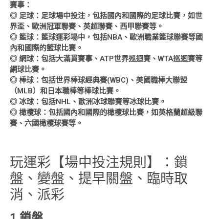
賽事：
◎ 足球：足球場中投注，包括國內和國際的足球比賽，如世
界盃、歐洲冠軍聯賽、英超聯賽、西甲聯賽等。
◎ 籃球：籃球運彩場中，包括NBA、歐洲職業籃球聯賽等國
內和國際的籃球比賽。
◎ 網球：包括大滿貫賽事、ATP世界巡迴賽、WTA巡迴賽等
網球比賽。
◎ 棒球：包括世界棒球經典賽(WBC)、美國職棒大聯盟
（MLB）和日本職棒等棒球比賽。
◎ 冰球：包括NHL、歐洲冰球聯賽等冰球比賽。
◎ 橄欖球：包括國內和國際的橄欖球比賽，如英格蘭超級聯
賽、六國橄欖球賽等。
玩運彩【場中投注規則】：鎖
盤、變盤、提早關盤、臨時取
消、派彩
1.鎖盤