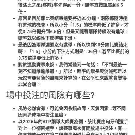
後洛比之星(客隊)率先得到一分，賠率直接飆高到6.5
倍。
原因是目前離比賽結束還要將近85分鐘，兩隊都隨時還
有進球的機會，所以小分「1.5」的機率降低了許多，才
從3.75倍提升到6.5倍，但是又隨著兩隊持續沒有進球，
賠率就以線性下墜持續下滑。
最後因為兩隊遲遲沒有進球，所以快到90分鐘比賽結束
時，「1.5」小分的下注方式則是1.06倍，甚至比賽前的
3.75倍還要低上許多。
對於運動賽事來說，我們常聽到一句話：「不到最後一
刻不知道誰輸誰贏。」所以，賠率的增長與消滅都是以
玩家需要背負的風險來計算的，在公平性來說就會變得
非常合理。
場中投注的風險有哪些?
風險必然會有，可能會因系統故障、天氣因素…等不同
因素造成場中投注風險。
以2026年的ATP網球大師賽為例，該比賽由匈牙利選手
對上一位德國選手，該賽事場次有開放場中投注，有一
位高雄的玩家在第二盤賽事網球比分來到3比3和局的時