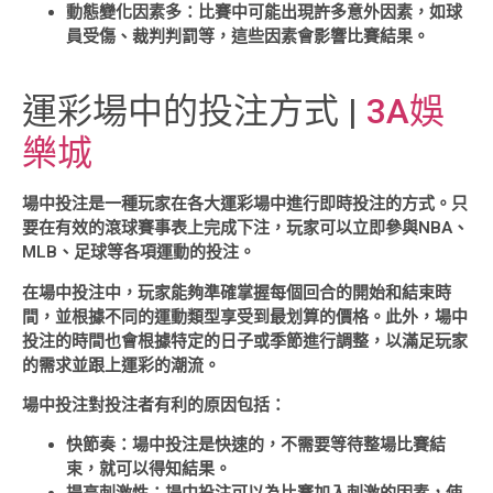
動態變化因素多
：比賽中可能出現許多意外因素，如球
員受傷、裁判判罰等，這些因素會影響比賽結果。
運彩場中的投注方式 |
3A娛
樂城
場中投注是一種玩家在各大運彩場中進行即時投注的方式。只
要在有效的滾球賽事表上完成下注，玩家可以立即參與NBA、
MLB、足球等各項運動的投注。
在場中投注中，玩家能夠準確掌握每個回合的開始和結束時
間，並根據不同的運動類型享受到最划算的價格。此外，場中
投注的時間也會根據特定的日子或季節進行調整，以滿足玩家
的需求並跟上運彩的潮流。
場中投注對投注者有利的原因包括：
快節奏：場中投注是快速的，不需要等待整場比賽結
束，就可以得知結果。