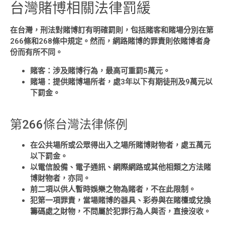
台灣賭博相關法律罰緩
在台灣，刑法對賭博訂有明確罰則，包括賭客和賭場分別在第
266條和268條中規定。然而，網路賭博的罪責則依賭博者身
份而有所不同。
賭客：涉及賭博行為，最高可重罰5萬元。
賭場：提供賭博場所者，處3年以下有期徒刑及9萬元以
下罰金。
第266條台灣法律條例
在公共場所或公眾得出入之場所賭博財物者，處五萬元
以下罰金。
以電信設備、電子通訊、網際網路或其他相類之方法賭
博財物者，亦同。
前二項以供人暫時娛樂之物為賭者，不在此限制。
犯第一項罪責，當場賭博的器具、彩券與在賭檯或兌換
籌碼處之財物，不問屬於犯罪行為人與否，直接沒收。