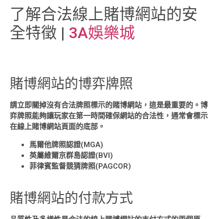
了解合法線上賭博網站的安
全特徵 |
3A娛樂城
賭博網站的博弈牌照
請立即關掉沒有合法牌照標示的賭博網站，這是最重要的。博
弈牌照能夠讓玩家在第一時間確保網站的合法性，通常會標示
在線上賭博網站頁面的底部。
馬爾他牌照認證(MGA)
英屬維爾京群島認證(BVI)
菲律賓監督競猜牌照(PAGCOR)
賭博網站的付款方式