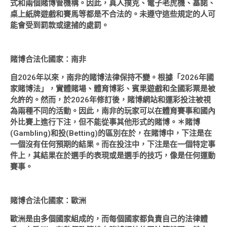
式和兩個賭博管機構。因此，真人撲克、電子老虎機、基諾、
桌上紙牌遊戲和賽馬等都是不合法的。未遵守這些規定的人可
能會受到罰款或逮捕的處罰。
賭博合法化國家：南非
自2026年以來，南非的賭博法律保持不變。根據「2026年國
家賭博法」，實體賭場、體育博彩、賓果遊戲和全國彩票是被
允許的。然而，於2026年修訂後，賭博網站和運彩投注被視
為兩種不同的活動。因此，南非的玩家可以在體育賽事和國內
外比賽上進行下注，但不能從事其他形式的賭博。＊賭博
(Gambling)和投(Betting)的區別在於，在賭博中，下注是在
一個沒有任何預期的結果。而在投注中，下注是在一個特定事
件上，其結果在於選手的表現或是選手的技巧，像是任何運動
賽事。
賭博合法化國家：歐洲
歐洲是由多個國家組成的，而每個國家都負責自己的法律體