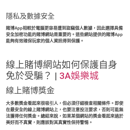
隱私及數據安全
賭博App相較於電腦更容易遭到盜竊個人數據，因此選擇具備
安全加密功能的賭博網站是重要的。這些網站提供的賭博App
能夠有效確保玩家的個人資訊得到保護。
線上賭博網站如何保護自身
免於受騙？ |
3A娛樂城
線上賭博獎金
大多數獎金看起來很吸引人，但必須仔細檢查相關條件。即使
在最安全的線上賭博網站上，也要注意投注要求，否則可能無
法獲得任何獎金。總結來說，如果某個網站的獎金看起來過於
美好而不真實，則應該對其真實性保持警惕。