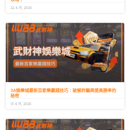
22 4 月, 2026
3A娛樂城最新百家樂贏錢技巧：破解詐騙與提高勝率的
秘密
15 4 月, 2026