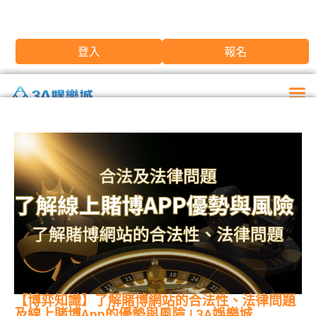
登入
報名
【博弈知識】了解賭博網站的合法性、法律問題
及線上賭博App的優勢與風險 | 3A娛樂城