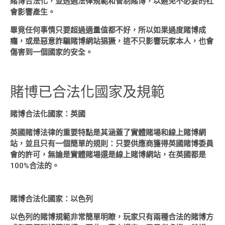
賭博合法化，並透過法律規範和管制賭博，以避免不必要的社
會影響產生。
畢竟任何事情只要超過適量值都不好，所以如果過度賭博成
癮，或是惡意詐騙賭博網站猖獗，這不只影響玩家本人，也會
傷害到一個國家的安全。
賭博已合法化國家及規範
賭博合法化國家：英國
英國賭博法律的重要特點是其涵蓋了實體賭場和線上賭博網
站，並且只有一個簡單的規則：只要供應商獲得英國賭博委員
會的許可，無論是實體賭場還是線上賭博網站，在英國都是
100%合法的。
賭博合法化國家：以色列
以色列的賭博規範非常簡單明瞭，玩家只有兩種合法的賭博方