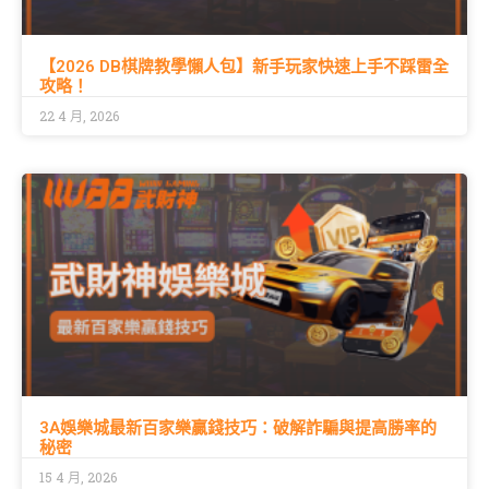
【2026 DB棋牌教學懶人包】新手玩家快速上手不踩雷全
攻略！
22 4 月, 2026
3A娛樂城最新百家樂贏錢技巧：破解詐騙與提高勝率的
秘密
15 4 月, 2026