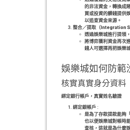
的非法資金，轉換成
買或投資的髒錢提供
以追查資金來源。
整合／提取（Integration S
透過娛樂城進行提領
將博弈獲利資金再次
錢人可選擇再把娛樂
娛樂城如何防範洗
核實真實身分資料
綁定銀行帳戶，真實姓名驗證
綁定銀帳戶 :
是為了存款提款能夠
也以便娛樂城對帳時能
查核，這就是為什麼