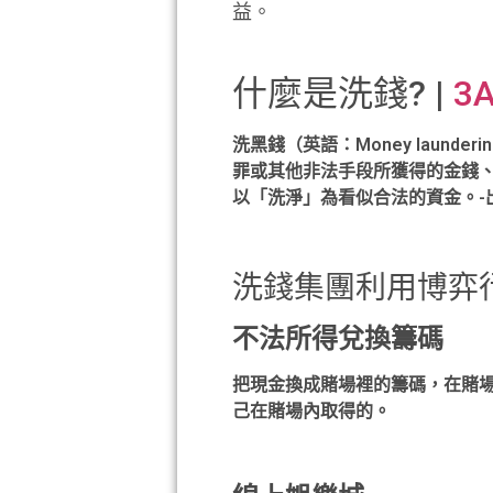
益。
什麼是洗錢? |
3
洗黑錢（英語：Money laun
罪或其他非法手段所獲得的金錢
以「洗淨」為看似合法的資金。-
洗錢集團利用博弈
不法所得兌換籌碼
把現金換成賭場裡的籌碼，在賭
己在賭場內取得的。