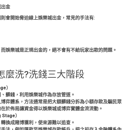
城出金
則會開始脅迫線上娛樂城出金，常見的手法有:
，而娛樂城是正規出金的，絕不會有不給玩家出款的問題。
怎麼洗?洗錢三大階段
age）
利、髒錢，利用娛樂城作為存放管道。
入博弈體系，方法通常是把大額髒錢分拆為小額存款及騙民眾
的在於佈局讓資金得以娛樂城或博弈實體金流流動。
 Stage）
，轉換成賭博獲利，使來源難以追查。
業手法，例如匯款至娛樂城存款帳戶，把之前存入金融體系內