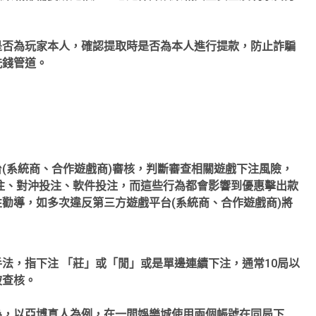
。
是否為玩家本人，確認提取時是否為本人進行提款，防止詐騙
洗錢管道。
台
(系統商、合作遊戲商)審核，判斷審查相關遊戲下注風險，
注、對沖投注、軟件投注，而這些行為都會影響到優惠擊出款
性勸導，如多次違反
第三方遊戲平台
(系統商、合作遊戲商)將
法，指下注 「莊」或「閒」或是單邊連續下注，通常10局以
被查核。
為，以亞博真人為例，在一間娛樂城使用兩個帳號在同局下