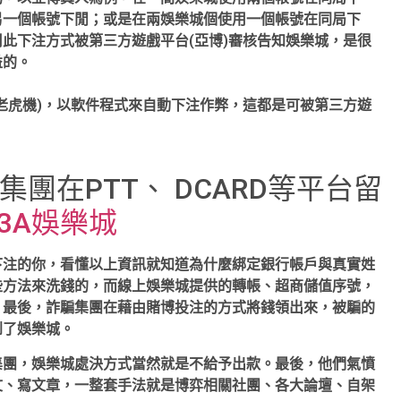
另一個帳號下閒；或是在兩娛樂城個使用一個帳號在同局下
用此下注方式被
第三方遊戲平台
(亞博)審核告知娛樂城，是很
益的。
老虎機)，以軟件程式來自動下注作弊，這都是可被第三方遊
集團在PTT、 DCARD等平台留
3A娛樂城
下注的你，看懂以上資訊就知道為什麼綁定銀行帳戶與真實姓
些方法來洗錢的，而線上娛樂城提供的轉帳、超商儲值序號，
。最後，詐騙集團在藉由賭博投注的方式將錢領出來，被騙的
到了娛樂城。
集團，娛樂城處決方式當然就是不給予出款。最後，他們氣憤
文、寫文章，一整套手法就是博弈相關社團、各大論壇、自架