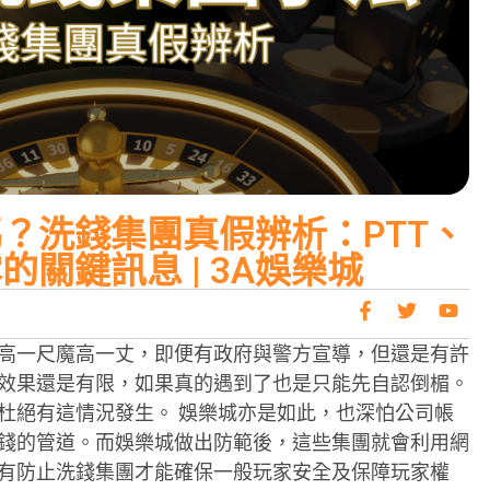
嗎？洗錢集團真假辨析：PTT、
的關鍵訊息 | 3A娛樂城
高一尺魔高一丈，即便有政府與警方宣導，但還是有許
效果還是有限，如果真的遇到了也是只能先自認倒楣。
杜絕有這情況發生。 娛樂城亦是如此，也深怕公司帳
錢的管道。而娛樂城做出防範後，這些集團就會利用網
有防止洗錢集團才能確保一般玩家安全及保障玩家權