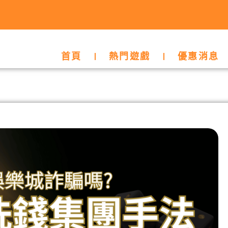
首頁
熱門遊戲
優惠消息