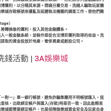
賭博獲利，以分隔其來源。透過分層交易，洗錢人騙取玩家購
娛樂城存款帳號來擾亂及延遲執法機關的調查工作，使他們難
tage）
，將轉換後的獲利，投入其他金融體系。
進入一般金融系統，並裝作是從合法博弈獲利取得的收益。洗
城提取的資金投放於地產、奢侈資產或創投公司。
錢活動 |
3A娛樂城
「一對一」單一銀行帳號，避免詐騙集團用不明帳號匯入，這
查核，出款綁定帳戶與匯入(存款)時是否一致，因此能輕易
娛樂城都需要綁定帳戶，也是保障娛樂城資金安全及玩家自身