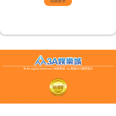
閱讀更多
3A娛樂城 了解更多
© All rights Reserved
3A娛樂城
. by
喬威SEO網頁設計
首頁
存取款
登入
優惠
客服