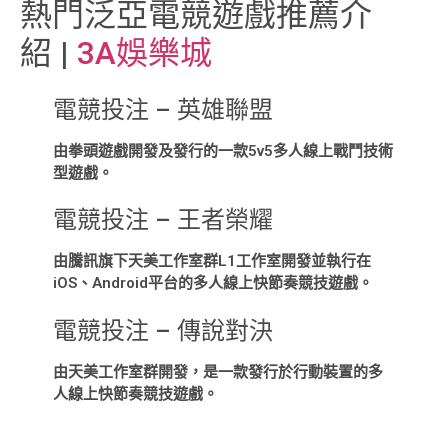
熱門泛亞電競遊戲推薦介
紹 |
3A娛樂城
電競投注 – 英雄聯盟
由拳頭遊戲開發及發行的一款5v5多人線上戰鬥技術
型遊戲。
電競投注 – 王者榮耀
由騰訊旗下天美工作室群L1工作室開發並執行在
iOS、Android平台的多人線上快節奏競技遊戲。
電競投注 – 傳說對決
由天美工作室群開發，是一款發行於行動裝置的多
人線上快節奏競技遊戲。