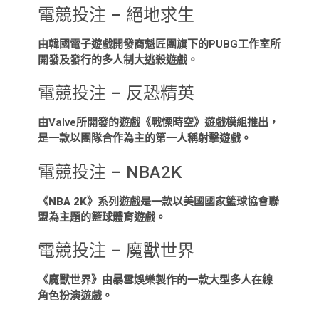
電競投注 – 絕地求生
由韓國電子遊戲開發商魁匠團旗下的PUBG工作室所
開發及發行的多人制大逃殺遊戲。
電競投注 – 反恐精英
由Valve所開發的遊戲《戰慄時空》遊戲模組推出，
是一款以團隊合作為主的第一人稱射擊遊戲。
電競投注 – NBA2K
《NBA 2K》
系列遊戲是一款以美國國家籃球協會聯
盟為主題的籃球體育遊戲。
電競投注 – 魔獸世界
《魔獸世界》由暴雪娛樂製作的一款大型多人在線
角色扮演遊戲。