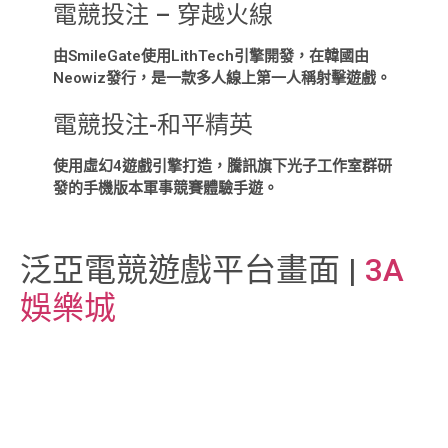
電競投注 – 穿越火線
由SmileGate使用LithTech引擎開發，在韓國由
Neowiz發行，是一款多人線上第一人稱射擊遊戲。
電競投注-和平精英
使用虛幻4遊戲引擎打造，騰訊旗下光子工作室群研
發的手機版本軍事競賽體驗手遊。
泛亞電競遊戲平台畫面 |
3A
娛樂城