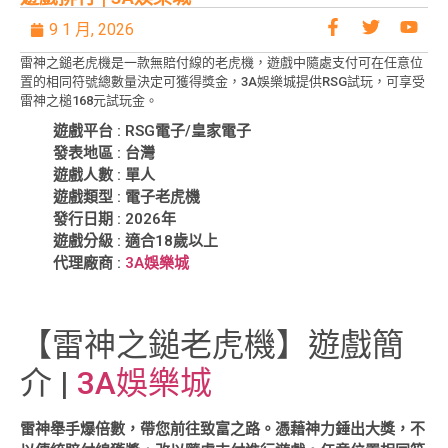
9 1 月, 2026
雷神之鎚老虎機是一款無賠付線的老虎機，遊戲中隨處支付可在任意位
置的相同符號總數量決定可獲得獎金，3A娛樂城提供RSG試玩，可享受
雷神之槌168元試玩金。
遊戲平台 : RSG電子/皇家電子
發表地區 : 台灣
遊戲人數 : 單人
遊戲類型 : 電子老虎機
發行日期 : 2026年
遊戲分級 : 適合18歲以上
代理廠商 :
3A娛樂城
【雷神之鎚老虎機】遊戲簡
介 |
3A娛樂城
雷神舉手爆倍數，帶您前往致富之路。憑藉神力錘出大獎，不