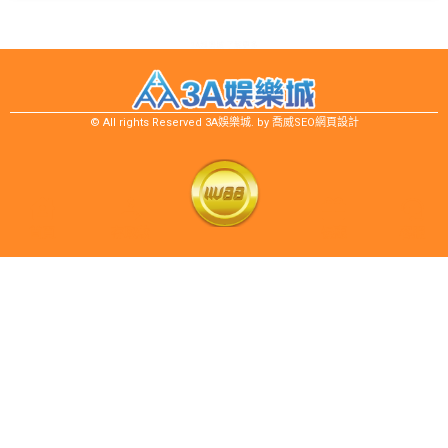
3A娛樂城 了解更多
© All rights Reserved
3A娛樂城
. by
喬威SEO網頁設計
首頁
存取款
登入
優惠
客服