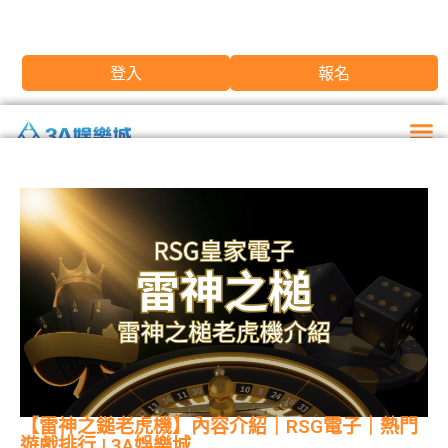
登入
報名
【雷神之鎚老虎機】內容介紹｜RSG電子｜熱門
遊戲排行 | 3A娛樂城