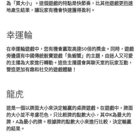
為「買大小」。這個遊戲的特點是快節奏，比其他遊戲更迅速
地產生結果，讓玩家有機會快速獲得盈利。
幸運輪
在幸運輪遊戲中，您有機會贏取高達50倍的獎金。同時，遊戲
旁邊還有中國傳統骰寶遊戲「魚蝦蟹」的主題，由迷人又可愛
的主播為大家進行轉動。這些主播還會與聊天室的玩家互動，
營造更加有趣和社交的遊戲體驗！
龍虎
這是一個以牌面大小來決定輸贏的桌牌遊戲。在遊戲中，牌面
的大小並不考慮花色，只比較牌的點數大小，其中K為最大的
牌，A為最小的牌。根據牌的點數大小來進行比較，決定輸贏
的結果。