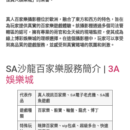
佳真人娛樂城」的榮譽。
真人百家樂攝影棚位於歐洲，融合了東方和西方的特色，旨在
為玩家提供真實的百家樂遊戲體驗。該攝影棚通過多個司法管
轄區的認可，擁有專業的荷官和全天候的現場監控，使其成為
線上博彩娛樂城的理想選擇。在這個攝影棚中，玩家可以享受
到高品質的遊戲服務，並感受到真實賭場的氛圍和刺激。
SA沙龍百家樂服務簡介 |
3A
娛樂城
代表作
真人視訊百家樂、SA電子老虎機、SA捕
品
魚遊戲
遊戲種
百家樂、骰寶、輪盤、龍虎、博丁
類
特殊玩
眯牌百家樂、vip包桌、超級多台、快速