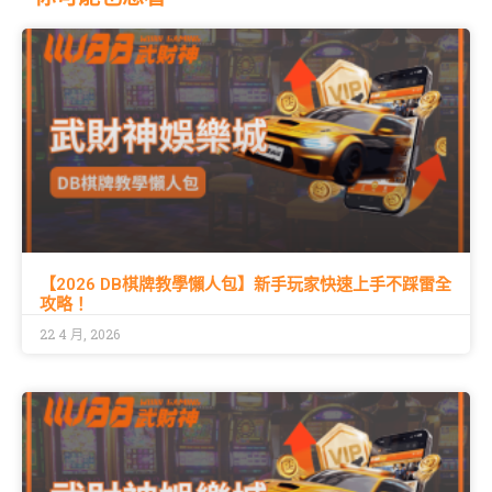
【2026 DB棋牌教學懶人包】新手玩家快速上手不踩雷全
攻略！
22 4 月, 2026