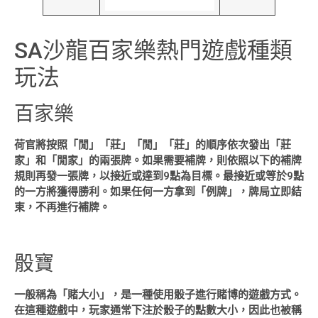
SA沙龍百家樂熱門遊戲種類
玩法
百家樂
荷官將按照「閒」「莊」「閒」「莊」的順序依次發出「莊
家」和「閒家」的兩張牌。如果需要補牌，則依照以下的補牌
規則再發一張牌，以接近或達到9點為目標。最接近或等於9點
的一方將獲得勝利。如果任何一方拿到「例牌」，牌局立即結
束，不再進行補牌。
骰寶
一般稱為「賭大小」，是一種使用骰子進行賭博的遊戲方式。
在這種遊戲中，玩家通常下注於骰子的點數大小，因此也被稱