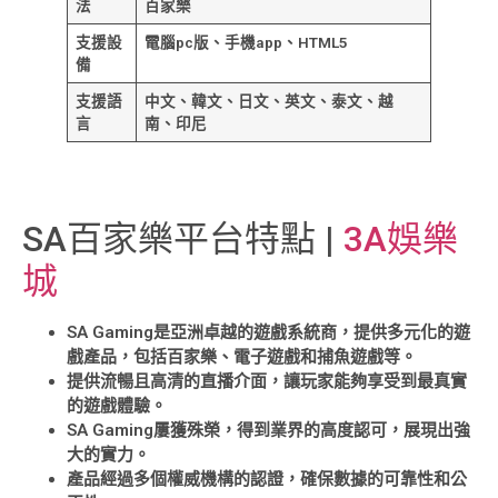
法
百家樂
支援設
電腦pc版、手機app、HTML5
備
支援語
中文、韓文、日文、英文、泰文、越
言
南、印尼
SA百家樂平台特點 |
3A娛樂
城
SA Gaming是亞洲卓越的遊戲系統商，提供多元化的遊
戲產品，包括百家樂、電子遊戲和捕魚遊戲等。
提供流暢且高清的直播介面，讓玩家能夠享受到最真實
的遊戲體驗。
SA Gaming屢獲殊榮，得到業界的高度認可，展現出強
大的實力。
產品經過多個權威機構的認證，確保數據的可靠性和公