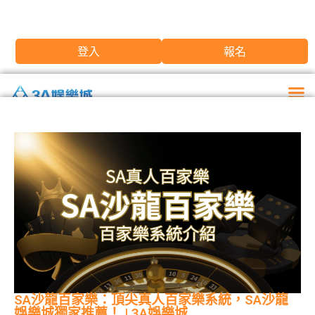
登入
報名
SA沙龍百家樂：頂尖真人百家樂系統，SA沙龍
娛樂城獨家推薦！ | 3A娛樂城