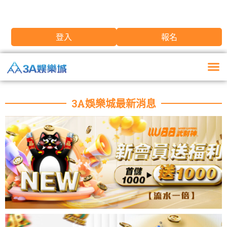
登入
報名
3A娛樂城最新消息