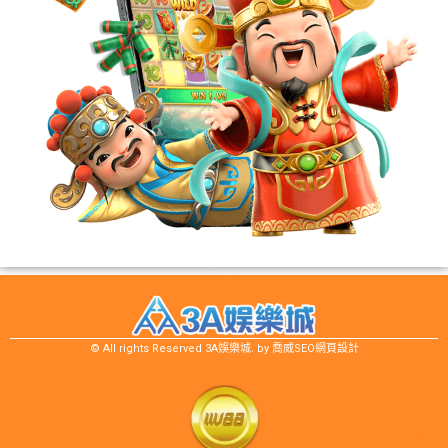
3A娛樂城 了解更多
© All rights Reserved
3A娛樂城
. by
喬威SEO網頁設計