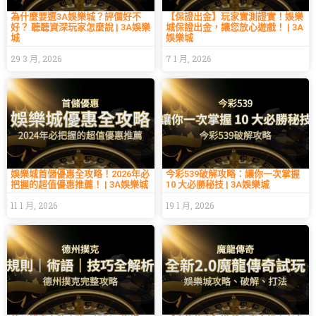
為什麼要選3A娛樂城？評價好不
【保證出金】玩家實測證實！娛樂
好？ 聽聽資深玩家怎麼說 | 3A娛樂
城保證出金，讓您放心遊戲！ | 3A
城
娛樂城
29 3 月, 2026
7 1 月, 2026
娛樂城首儲優惠全攻略！2026年必
今彩539破解攻略：讓你一次掌握
把握的超值優惠推薦！ | 3A娛樂城
10 大必勝秘技 | 3A娛樂城
11 1 月, 2026
19 1 月, 2026