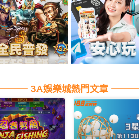
3A娛樂城熱門文章