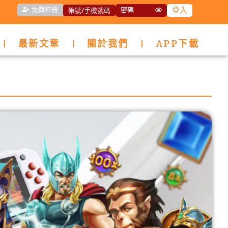
登入
免費註冊
密碼
帳號/手機號碼
最新文章
關於我們
APP下載