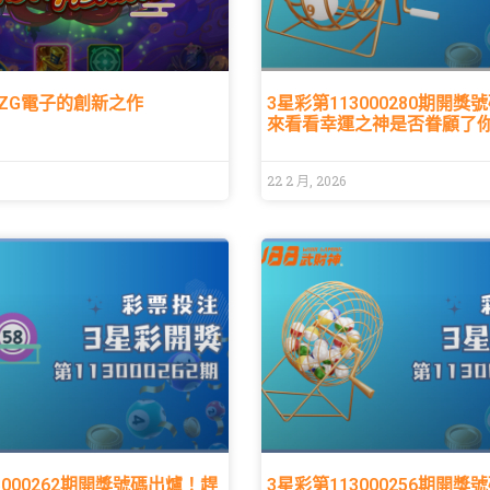
ZG電子的創新之作
3星彩第113000280期開
來看看幸運之神是否眷顧了
22 2 月, 2026
3000262期開獎號碼出爐！趕
3星彩第113000256期開