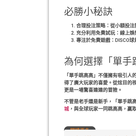
必勝小秘訣
合理投注策略
：從小額投注
充分利用免費試玩
：線上娛
專注於免費遊戲
：DISC
為何選擇「單手
「單手跳高高」不僅擁有吸引人
得了廣大玩家的喜愛。從炫目的
更是一場驚喜連連的冒險。
不管是老手還是新手，「單手跳
城
，與全球玩家一同跳高高，贏
閱讀更多