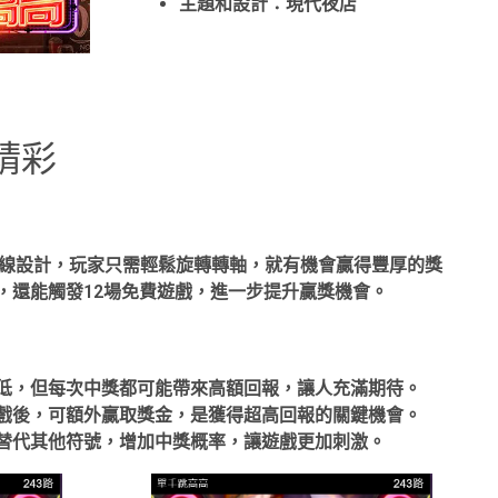
主題和設計
：現代夜店
精彩
付線設計，玩家只需輕鬆旋轉轉軸，就有機會贏得豐厚的獎
時，還能觸發12場免費遊戲，進一步提升贏獎機會。
低，但每次中獎都可能帶來高額回報，讓人充滿期待。
戲後，可額外贏取獎金，是獲得超高回報的關鍵機會。
替代其他符號，增加中獎概率，讓遊戲更加刺激。