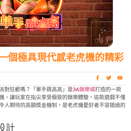
一個極具現代感老虎機的精彩
派對狂歡嗎？「單手跳高高」是
3A娛樂城
打造的一款
機，讓玩家在指尖享受極致的娛樂體驗。這款遊戲不僅
令人期待的高額獎金機制，是老虎機愛好者不容錯過的
設計