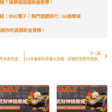
辦？娛樂城密碼恢復教學！
｜BNG電子｜熱門遊戲排行 | 3A娛樂城
開啟你的高額彩金冒險！
下一篇
ATG狐群勾搭遊戲介紹：體驗前所未有的虛擬社交樂趣
114年春節彩券盛大加碼：好運紅包等你來拿！