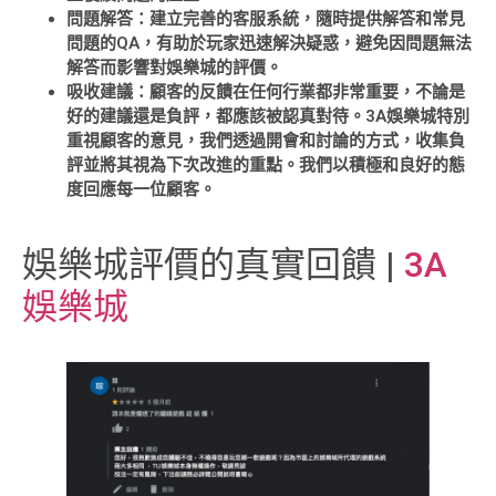
問題解答：建立完善的客服系統，隨時提供解答和常見
問題的QA，有助於玩家迅速解決疑惑，避免因問題無法
解答而影響對娛樂城的評價。
吸收建議：顧客的反饋在任何行業都非常重要，不論是
好的建議還是負評，都應該被認真對待。3A娛樂城特別
重視顧客的意見，我們透過開會和討論的方式，收集負
評並將其視為下次改進的重點。我們以積極和良好的態
度回應每一位顧客。
娛樂城評價的真實回饋 |
3A
娛樂城