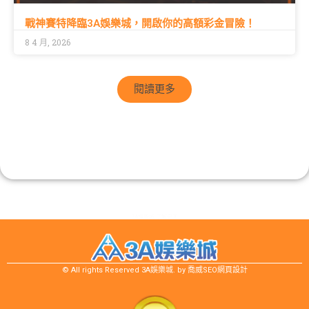
戰神賽特降臨3A娛樂城，開啟你的高額彩金冒險！
8 4 月, 2026
閱讀更多
3A娛樂城 了解更多
© All rights Reserved
3A娛樂城
. by
喬威SEO網頁設計