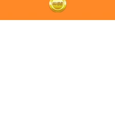
首頁
存取款
登入
優惠
客服