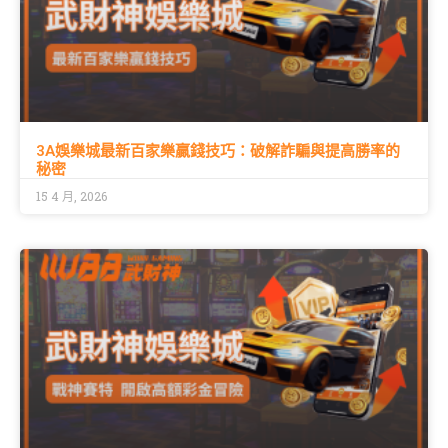
3A娛樂城最新百家樂贏錢技巧：破解詐騙與提高勝率的
秘密
15 4 月, 2026