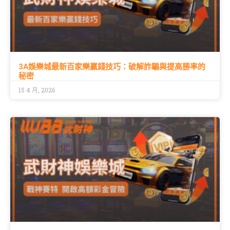
3A娛樂城最新百家樂贏錢技巧：破解詐騙與提高勝率的
秘密
15 4 月, 2026