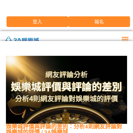
登入
報名
娛樂城評價與評論的差別：分析4則網友評論對
娛樂城的評價 | 3A娛樂城