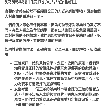
娛樂城評價的文章客觀性
客觀的含義在於以不偏頗且公正的方式來判斷事物，因為每個
人對事情的看法都不同。
一個評價文章必須保持客觀，因為每位玩家對娛樂城的喜好不
同。有些人視之為休閒娛樂，而有些人則認為勝負至關重要。
面對這樣的不同觀點，我們應該提供真實且有幫助的回饋，以
贏得玩家的信任，並提高品牌的評價。
娛樂城客觀性作法：正確資訊、安全考量、問題解答、吸收建
議
正確資訊：始終秉持公平、公正、公開的原則，我們深
知真實且正確的資訊能夠提供玩家更優質的遊戲體驗。
相反，若使用抄襲或惡意攻擊的方式，玩家將會感到不
信任並流失。因此，我們在每篇文章中都非常用心，致
力為玩家打造更好的遊戲環境。
安全考量：一個正派的娛樂城市場會採取正確的經營方
式，排除不知名人士的假冒品牌，避免玩家受到欺騙的
風險。他們致力於宣導正確資訊並訂定相應政策，以防
止後續問題的產生。