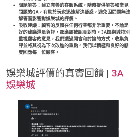
問題解答：建立完善的客服系統，隨時提供解答和常見
問題的QA，有助於玩家迅速解決疑惑，避免因問題無法
解答而影響對娛樂城的評價。
吸收建議：顧客的反饋在任何行業都非常重要，不論是
好的建議還是負評，都應該被認真對待。3A娛樂城特別
重視顧客的意見，我們透過開會和討論的方式，收集負
評並將其視為下次改進的重點。我們以積極和良好的態
度回應每一位顧客。
娛樂城評價的真實回饋 |
3A
娛樂城