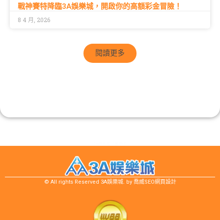
戰神賽特降臨3A娛樂城，開啟你的高額彩金冒險！
8 4 月, 2026
閱讀更多
3A娛樂城 了解更多
© All rights Reserved
3A娛樂城
. by
喬威SEO網頁設計