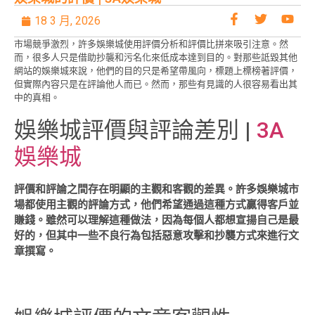
18 3 月, 2026
市場競爭激烈，許多娛樂城使用評價分析和評價比拼來吸引注意。然
而，很多人只是借助抄襲和污名化來低成本達到目的。對那些詆毀其他
網站的娛樂城來說，他們的目的只是希望帶風向，標題上標榜著評價，
但實際內容只是在評論他人而已。然而，那些有見識的人很容易看出其
中的真相。
娛樂城評價與評論差別 |
3A
娛樂城
評價和評論之間存在明顯的主觀和客觀的差異。許多娛樂城市
場都使用主觀的評論方式，他們希望通過這種方式贏得客戶並
賺錢。雖然可以理解這種做法，因為每個人都想宣揚自己是最
好的，但其中一些不良行為包括惡意攻擊和抄襲方式來進行文
章撰寫。