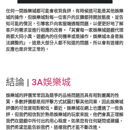
任何一間娛樂城都可能會收到負評，有時候這可能是其他娛樂
城的操作，但娛樂城對每一位客戶的反饋都持開放態度，並告
知可能的情況，引導客戶向客服端通報問題，以便更好地了解
客戶的需求並進行相應的改善。『其實每一家娛樂城遊戲代理
商都大同小異，遊戲內的任何機率或是操作，娛樂城本身是無
法調整的』，這是大部分人都不知道的問題，所以會有這樣的
反應也是非常正常的，
結論 |
3A娛樂城
娛樂城的評價常常因為競爭的品格問題而具有相對嚴厲的性
質，多數評價都是用抨擊方式試圖打擊其他同業，因此娛樂城
評價的可信度相對較低。最近，娛樂城在網上也遭遇了一些負
評，但我們相信對於熟悉娛樂城的玩家來說，他們會真正理解
我們在遊戲中所付出的用心程度。如果您有任何疑問或建議，
我們希望您能告訴我們，這樣我們才能不斷改進。