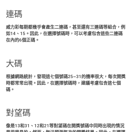
連碼
威力彩每期都幾乎會產生二連碼，甚至還有三連碼等組合，例
如14、15。因此，在選擇號碼時，可以考慮包含這些二連碼
在內的6個正碼。
大碼
根據網路統計，發現這七個號碼25~31的機率很大，每次開獎
時都常常出現。因此，在選擇號碼時，建議考慮包含這七個
碼。
對望碼
像是13和31、12和21等對望碼在開獎號碼中同時出現的情況