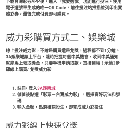
下載台灣彩券APP後，進入「我要選號」功能進行投注。使用
電子選號單生成的唯一QR Code，前往投注站掃描並列印出實
體彩券，最後完成付費即可購買。
威力彩購買方式二、娛樂城
線上投注威力彩，不論是購買還是兌獎，過程都不到1分鐘。
3A娛樂城線上平台，隨時把握每個中獎機會，收到中獎通知
就能馬上領取獎金，只要手機申請取款，直接到帳！示範3步
驟線上購買/ 兌獎威力彩:
註冊/ 登入
3A娛樂城
儲值後點選「彩票－台灣威力彩」，選擇喜好玩法和號
碼
輸入金額，點選確認投注，即完成威力彩投注
威力彩線上快速兌獎