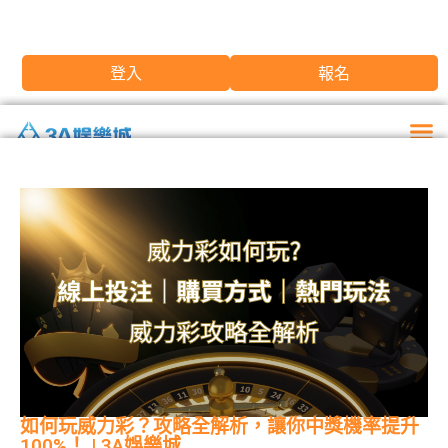
登入
報名
如何玩威力彩？攻略全解析，讓你中獎機率提升
100%！ | 3A娛樂城