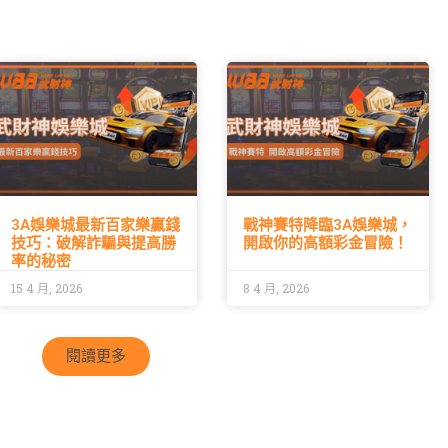
3A娛樂城最新百家樂贏錢
戰神賽特降臨3A娛樂城，
技巧：破解詐騙與提高勝
開啟你的高額彩金冒險！
率的秘密
15 4 月, 2026
8 4 月, 2026
閱讀更多