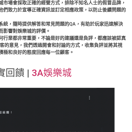
城市場會採取正確的經營方式，排除不知名人士的假冒品牌，
他們致力於宣導正確資訊並訂定相應政策，以防止後續問題的
系統，隨時提供解答和常見問題的QA，有助於玩家迅速解決
而影響對娛樂城的評價。
何行業都非常重要，不論是好的建議還是負評，都應該被認真
顧客的意見，我們透過開會和討論的方式，收集負評並將其視
積極和良好的態度回應每一位顧客。
回饋 |
3A娛樂城