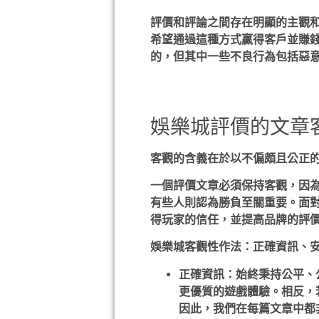
評價和評論之間存在明顯的主觀
希望通過這種方式贏得客戶並賺
的，但其中一些不良行為包括惡
娛樂城評價的文章
客觀的含義在於以不偏頗且公正
一個評價文章必須保持客觀，因
有些人則認為勝負至關重要。面
得玩家的信任，並提高品牌的評
娛樂城客觀性作法：正確資訊、
正確資訊：始終秉持公平、
更優質的遊戲體驗。相反，
因此，我們在每篇文章中都