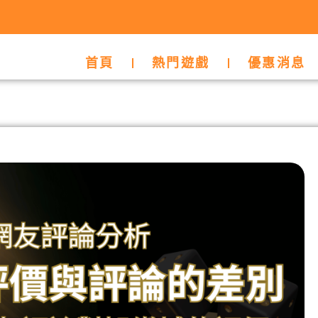
首頁
熱門遊戲
優惠消息