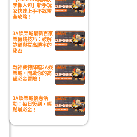
盃地點、時間、賽程詳細介
學懶人包】新手玩
紹！ | 3A娛樂城
家快速上手不踩雷
全攻略！
聚寶財神老虎機攻略：超高
爆分76800倍，挑戰高倍數
3A娛樂城最新百家
連消！ | 3A娛樂城
樂贏錢技巧：破解
【2026 DB棋牌教學懶人
詐騙與提高勝率的
秘密
包】新手玩家快速上手不踩
雷全攻略！
戰神賽特降臨3A娛
3A娛樂城最新百家樂贏錢
樂城，開啟你的高
技巧：破解詐騙與提高勝率
額彩金冒險！
的秘密
戰神賽特降臨3A娛樂城，
3A娛樂城優惠活
開啟你的高額彩金冒險！
動：每日簽到，輕
鬆賺彩金！
【2026 DB棋牌教學懶人
包】新手玩家快速上手不踩
雷全攻略！
3A娛樂城最新百家樂贏錢