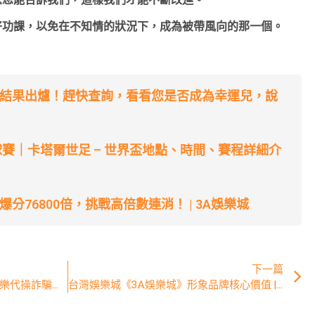
好功課，以免在不知情的狀況下，成為被帶風向的那一個。
 期開獎結果出爐！趕快查詢，看看您是否成為幸運兒，說
球賽｜卡塔爾世足 – 世界盃地點、時間、賽程詳細介
76800倍，挑戰高倍數連消！ | 3A娛樂城
下一篇
線上娛樂城百家詐騙手法｜百家樂代操詐騙手法大揭秘！躺著賺還是躺著破財？ | 3A娛樂城
台灣娛樂城《3A娛樂城》形象品牌核心價值 | 3A娛樂城