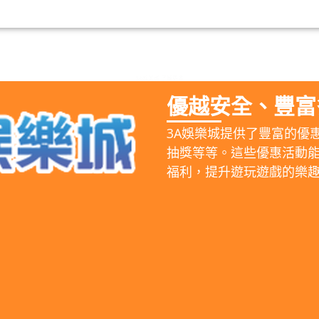
3A娛樂城 了解更多
優越安全、豐富
3A娛樂城提供了豐富的優
抽獎等等。這些優惠活動
福利，提升遊玩遊戲的樂