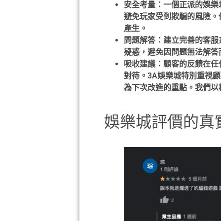
安全考量：一個正派的娛樂
避免玩家受到欺騙的風險。
產生。
問題解答：建立完善的客服
疑惑，避免因問題無法解答
吸收建議：顧客的反饋在任
對待。3A娛樂城特別重視
為下次改進的重點。我們以
娛樂城評價的真實