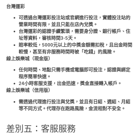
台灣運彩
可透過台灣運彩投注站或官網進行投注，實體投注站的
營業時間有限，並且只能在店內兌獎。
台灣運彩的認證手續繁瑣，需要身分證、銀行帳戶、住
址等資料，審核時間3-5天。
賠率較低，5000元以上的中獎金額需扣稅，且出金時間
較慢，甚至有非服務時間時被「吃錢」的風險。
線上娛樂城（現金版）
任何時間、地點只需手機或電腦即可投注，認證與綁定
程序簡單快速。
24小時客服支援，出金迅速，獎金直接轉入帳戶。
線上娛樂城（信用版）
需透過代理進行投注與兌獎，並且有日結、週結、月結
等不同方式。代理存在跑路風險，金流相對不安全。
差別五：客服服務