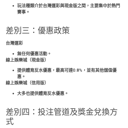
玩法種類介於台灣運彩與現金版之間，主要集中於熱門
賽事。
差別三：優惠政策
台灣運彩
無任何優惠活動。
線上娛樂城（現金版）
提供體育反水優惠，最高可達0.8%，並有其他儲值優
惠。
線上娛樂城（信用版）
大多也提供體育反水優惠。
差別四：投注管道及獎金兌換方
式