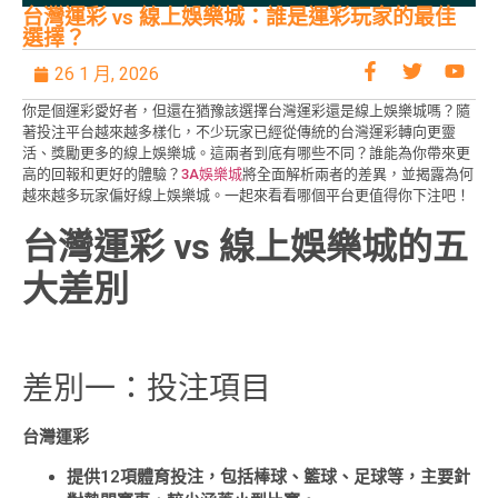
台灣運彩 vs 線上娛樂城：誰是運彩玩家的最佳
選擇？
26 1 月, 2026
你是個運彩愛好者，但還在猶豫該選擇台灣運彩還是線上娛樂城嗎？隨
著投注平台越來越多樣化，不少玩家已經從傳統的台灣運彩轉向更靈
活、獎勵更多的線上娛樂城。這兩者到底有哪些不同？誰能為你帶來更
高的回報和更好的體驗？
3A娛樂城
將全面解析兩者的差異，並揭露為何
越來越多玩家偏好線上娛樂城。一起來看看哪個平台更值得你下注吧！
台灣運彩 vs 線上娛樂城的五
大差別
差別一：投注項目
台灣運彩
提供12項體育投注，包括棒球、籃球、足球等，主要針