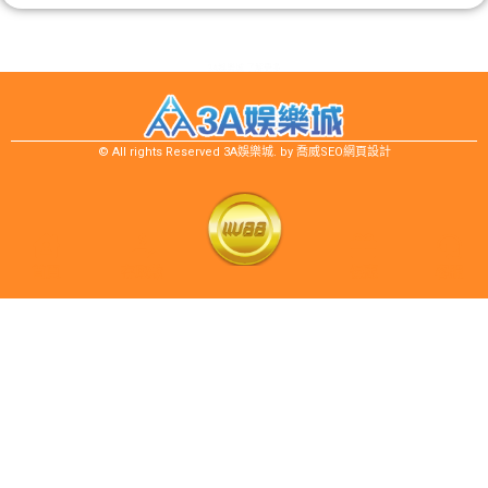
3A娛樂城 了解更多
© All rights Reserved
3A娛樂城
. by
喬威SEO網頁設計
首頁
存取款
登入
優惠
客服