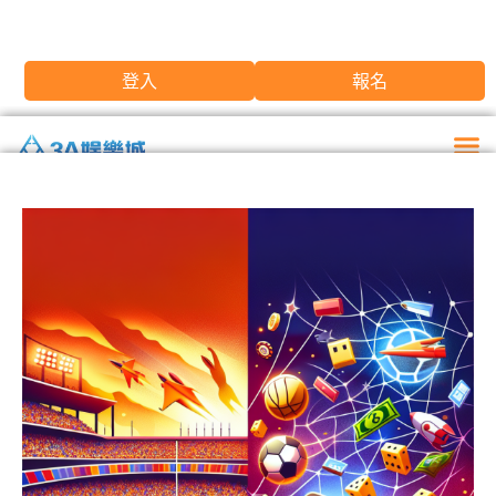
登入
報名