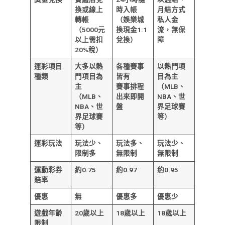
換或線上
時入帳
月結方式
轉帳
（娛樂城
私人金
（5000元
換現金1:1
流，無保
以上需扣
兌換）
障
20%稅）
運彩項目
大多以熱
各種賽事
以熱門項
種類
門項目為
皆有
目為主
主
賽事排程
（MLB、
（MLB、
出來即開
NBA、世
NBA、世
盤
界足球賽
界足球賽
等）
等）
運彩玩法
玩法少、
玩法多、
玩法少、
限制多
無限制
無限制
運動彩券
約0.75
約0.97
約0.95
賠率
優惠
無
優惠多
優惠少
遊戲年齡
20歲以上
18歲以上
18歲以上
限制