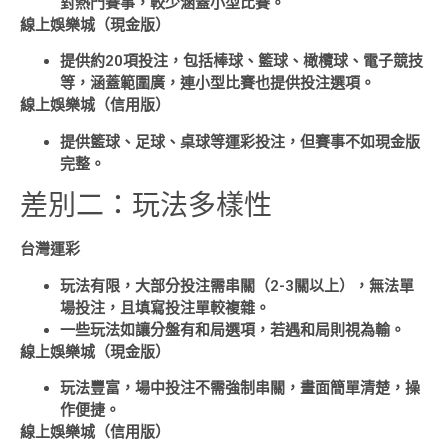
對熱門賽事，較少涵蓋小型比賽。
線上娛樂城（現金版）
提供約20項投注，包括棒球、籃球、橄欖球、電子競技
等，涵蓋範圍廣，連小型比賽也提供投注選項。
線上娛樂城（信用版）
提供籃球、足球、桌球等運彩投注，但賽事不如現金版
完整。
差別二：玩法多樣性
台灣運彩
玩法有限，大部分投注需串關（2-3關以上），無法單
場投注，且填寫投注單較複雜。
一些玩法如讓分盤有和局選項，若遇和局則視為輸。
線上娛樂城（現金版）
玩法豐富，場中投注不需強制串關，畫面簡單清楚，操
作便捷。
線上娛樂城（信用版）