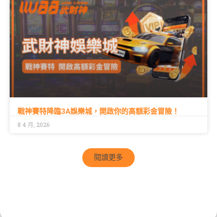
戰神賽特降臨3A娛樂城，開啟你的高額彩金冒險！
8 4 月, 2026
閱讀更多