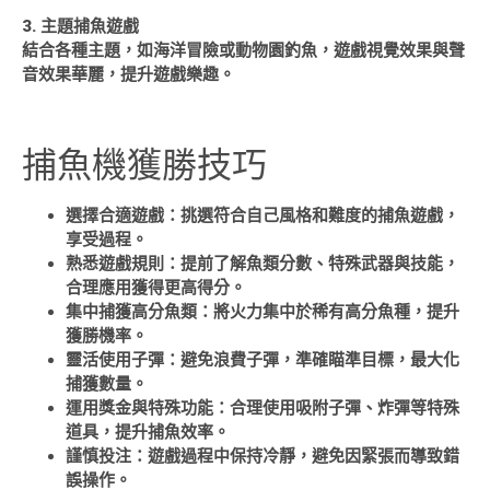
3. 主題捕魚遊戲
結合各種主題，如海洋冒險或動物園釣魚，遊戲視覺效果與聲
音效果華麗，提升遊戲樂趣。
捕魚機獲勝技巧
選擇合適遊戲
：挑選符合自己風格和難度的捕魚遊戲，
享受過程。
熟悉遊戲規則
：提前了解魚類分數、特殊武器與技能，
合理應用獲得更高得分。
集中捕獲高分魚類
：將火力集中於稀有高分魚種，提升
獲勝機率。
靈活使用子彈
：避免浪費子彈，準確瞄準目標，最大化
捕獲數量。
運用獎金與特殊功能
：合理使用吸附子彈、炸彈等特殊
道具，提升捕魚效率。
謹慎投注
：遊戲過程中保持冷靜，避免因緊張而導致錯
誤操作。