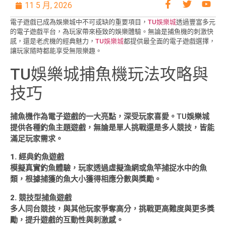
11 5 月, 2026
電子遊戲已成為娛樂城中不可或缺的重要項目，
TU娛樂城
透過豐富多元
的電子遊戲平台，為玩家帶來極致的娛樂體驗。無論是捕魚機的刺激快
感，還是老虎機的經典魅力，
TU娛樂城
都提供最全面的電子遊戲選擇，
讓玩家隨時都能享受無限樂趣。
TU娛樂城捕魚機玩法攻略與
技巧
捕魚機作為電子遊戲的一大亮點，深受玩家喜愛。TU娛樂城
提供各種釣魚主題遊戲，無論是單人挑戰還是多人競技，皆能
滿足玩家需求。
1. 經典釣魚遊戲
模擬真實釣魚體驗，玩家透過虛擬漁網或魚竿捕捉水中的魚
類，根據捕獲的魚大小獲得相應分數與獎勵。
2. 競技型捕魚遊戲
多人同台競技，與其他玩家爭奪高分，挑戰更高難度與更多獎
勵，提升遊戲的互動性與刺激感。