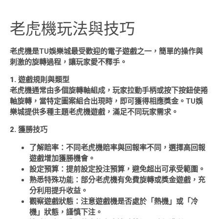
老虎機玩法與技巧
老虎機是TU娛樂城最受歡迎的電子遊戲之一，簡單的操作與
刺激的旋轉過程，讓玩家愛不釋手。
1. 遊戲規則與類型
老虎機通常由多個旋轉軸組成，玩家拉動手柄或按下按鈕使捲
軸旋轉，當特定圖案組合出現時，即可獲得相應獎金。TU娛
樂城提供多種主題老虎機遊戲，滿足不同玩家需求。
2. 獲勝技巧
了解賠率
：不同老虎機賠率與回報率不同，選擇高回報
遊戲增加獲勝機會。
設定預算
：提前設定投注預算，避免超出可承受範圍。
熟悉特殊功能
：部分老虎機有免費旋轉或獎金遊戲，充
分利用提升收益。
觀察遊戲狀態
：注意遊戲機是否處於「熱機」或「冷
機」狀態，謹慎下注。