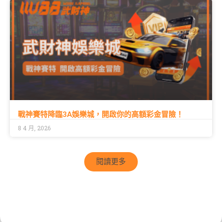
戰神賽特降臨3A娛樂城，開啟你的高額彩金冒險！
8 4 月, 2026
閱讀更多