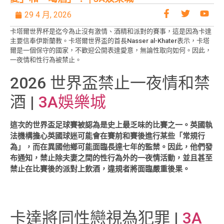
29 4 月, 2026
卡塔爾世界杯是迄今為止沒有激情、酒精和派對的賽事，這是因為卡達
主要信奉伊斯蘭教。卡塔爾世界盃的首長Nasser al-Khater表示，卡塔
爾是一個保守的國家，不歡迎公開表達愛意，無論性取向如何。因此，
一夜情和性行為被禁止。
2026 世界盃禁止一夜情和禁
酒 |
3A娛樂城
這次的世界盃足球賽被認為是史上最乏味的比賽之一。英國執
法機構擔心英國球迷可能會在賽前和賽後進行某些「常規行
為」，而在異國他鄉可能面臨長達七年的監禁。因此，他們發
布通知，禁止除夫妻之間的性行為外的一夜情活動，並且甚至
禁止在比賽後的派對上飲酒，違規者將面臨嚴重後果。
卡達將同性戀視為犯罪 |
3A