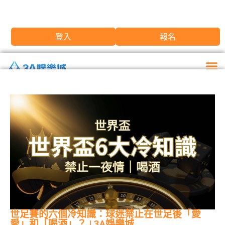
登入
報名
世足賽的六個冷知識：球迷禁止在世足後「愛
愛」和「喝酒」？ | 3A娛樂城