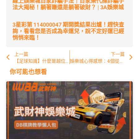
線上娛樂城百家詐騙手法｜百家樂代操詐騙手
法大揭秘！躺著賺還是躺著破財？ | 3A娛樂城
3星彩第 114000047 期開獎結果出爐！趕快查
詢，看看您是否成為幸運兒，說不定好運已經
悄悄來臨！
上一篇
下一篇
【足球知識】什麼是越位(offside)？如何解釋給不懂世界盃足球的女朋友聽！ | 3A娛樂城
娛樂城心得感想：4個從網路推薦學到的寶貴娛樂城教訓！ | 3A娛樂城
你可能也想看