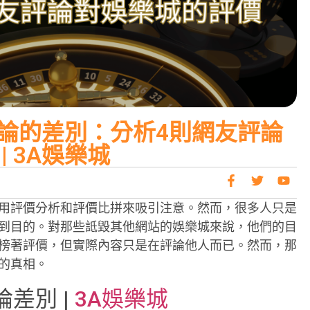
論的差別：分析4則網友評論
| 3A娛樂城
用評價分析和評價比拼來吸引注意。然而，很多人只是
到目的。對那些詆毀其他網站的娛樂城來說，他們的目
榜著評價，但實際內容只是在評論他人而已。然而，那
的真相。
差別 |
3A娛樂城