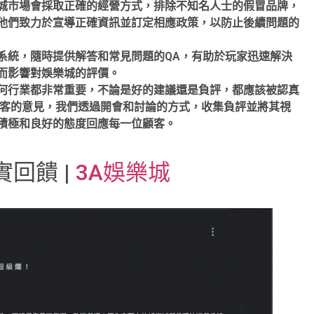
城市場會採取正確的經營方式，排除不知名人士的假冒品牌，
他們致力於宣導正確資訊並訂定相應政策，以防止後續問題的
系統，隨時提供解答和常見問題的QA，有助於玩家迅速解決
而影響對娛樂城的評價。
何行業都非常重要，不論是好的建議還是負評，都應該被認真
顧客的意見，我們透過開會和討論的方式，收集負評並將其視
積極和良好的態度回應每一位顧客。
回饋 |
3A娛樂城