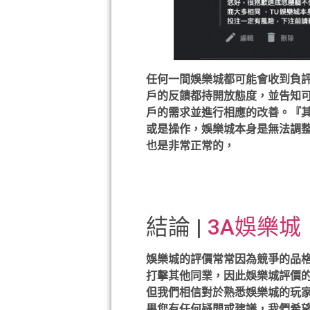
任何一間娛樂城都可能會收到負
戶的反饋都持開放態度，並告知
戶的需求並進行相應的改善。『
或是操作，娛樂城本身是無法調
也是非常正常的，
結論 |
3A娛樂城
娛樂城的評價常常因為競爭的品
打擊其他同業，因此娛樂城評價
但我們相信對於熟悉娛樂城的玩
果您有任何疑問或建議，我們希