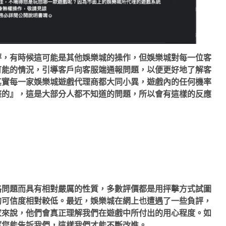
評，有時候這可能是其他娛樂城的操作，但娛樂城對每一位客
可能的情況，引導客戶向客服端通報問題，以便更好地了解客
其實每一家娛樂城遊戲代理商都大同小異，遊戲內的任何機率
整的』，這是大部分人都不知道的問題，所以會有這樣的反應
格問題而具有相對嚴厲的性質，多數評價都是用抨擊方式試圖
的可信度相對較低。最近，娛樂城在網上也遭遇了一些負評，
家來說，他們會真正理解我們在遊戲中所付出的用心程度。如
望您能告訴我們，這樣我們才能不斷改進。