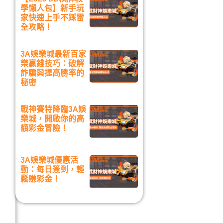
城
學懶人包】新手玩
家快速上手不踩雷
3A娛樂城 – 註冊教學+步驟
全攻略！
【2026 DB棋牌教學懶人
包】新手玩家快速上手不踩
3A娛樂城最新百家
雷全攻略！
樂贏錢技巧：破解
詐騙與提高勝率的
3A娛樂城最新百家樂贏錢
秘密
技巧：破解詐騙與提高勝率
的秘密
戰神賽特降臨3A娛
戰神賽特降臨3A娛樂城，
樂城，開啟你的高
開啟你的高額彩金冒險！
額彩金冒險！
【2026 DB棋牌教學懶人
包】新手玩家快速上手不踩
3A娛樂城優惠活
雷全攻略！
動：每日簽到，輕
鬆賺彩金！
3A娛樂城最新百家樂贏錢
技巧：破解詐騙與提高勝率
的秘密
戰神賽特降臨3A娛樂城，