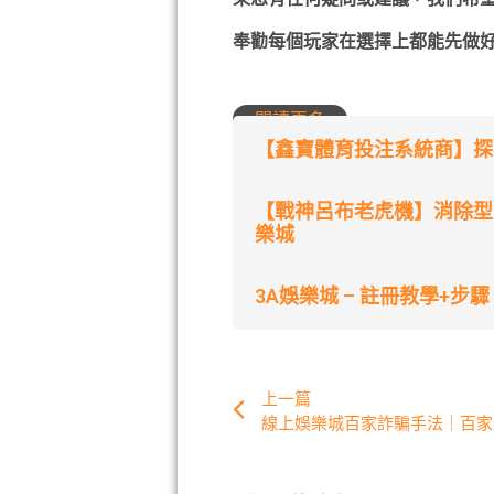
奉勸每個玩家在選擇上都能先做
閱讀更多
【鑫寶體育投注系統商】探索
【戰神呂布老虎機】消除型電子
樂城
3A娛樂城 – 註冊教學+步驟
上一篇