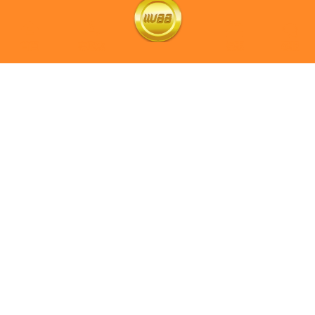
首頁
存取款
登入
優惠
客服