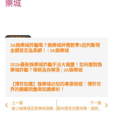
樂城
閱讀更多
3A娛樂城詐騙嗎？娛樂城評價教學3招判斷現
金網是否為黑網！ | 3A娛樂城
2026最新娛樂城詐騙手法大揭露！如何應對娛
樂城詐騙？律師為你解答 | 3A娛樂城
【博弈知識】娛樂城必知的專業術語：博弈世
界的關鍵詞彙與知識解析！
上一篇
下一篇
線上娛樂城百家樂術語解密：輕鬆理解遊戲中的專業術語 | 3A娛樂城
德州撲克完整攻略：規則、術語、技巧全解析，輕鬆成為高手！ | 3A娛樂城