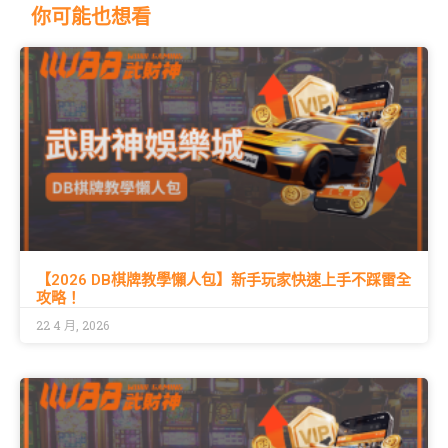
你可能也想看
【2026 DB棋牌教學懶人包】新手玩家快速上手不踩雷全
攻略！
22 4 月, 2026