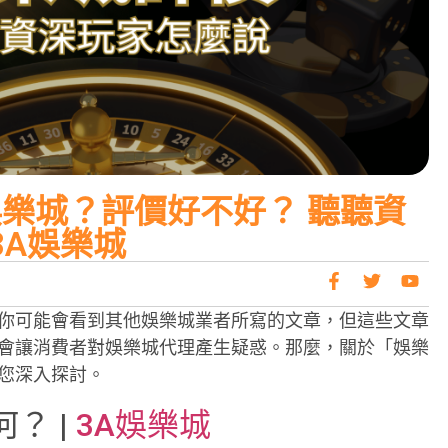
娛樂城？評價好不好？ 聽聽資
3A娛樂城
你可能會看到其他娛樂城業者所寫的文章，但這些文章
會讓消費者對娛樂城代理產生疑惑。那麼，關於「娛樂
您深入探討。
？ |
3A娛樂城