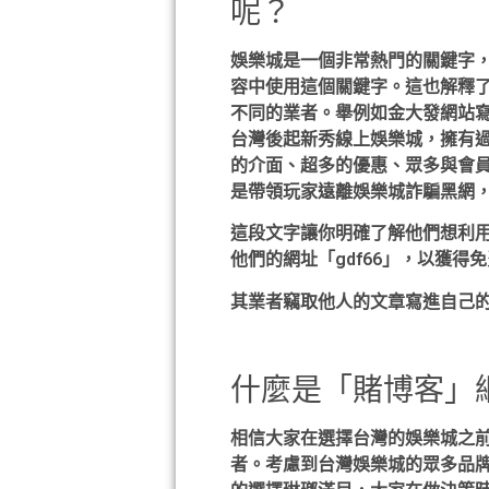
呢？
娛樂城是一個非常熱門的關鍵字
容中使用這個關鍵字。這也解釋
不同的業者。舉例如金大發網站
台灣後起新秀線上娛樂城，擁有
的介面、超多的優惠、眾多與會員
是帶領玩家遠離娛樂城詐騙黑網
這段文字讓你明確了解他們想利
他們的網址「gdf66」，以獲得
其業者竊取他人的文章寫進自己
什麼是「賭博客」
相信大家在選擇台灣的娛樂城之
者。考慮到台灣娛樂城的眾多品