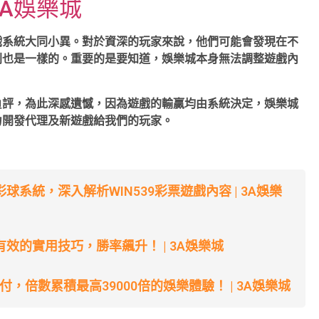
3A娛樂城
戲系統大同小異。對於資深的玩家來說，他們可能會發現在不
則也是一樣的。重要的是要知道，娛樂城本身無法調整遊戲內
負評，為此深感遺憾，因為遊戲的輸贏均由系統決定，娛樂城
力開發代理及新遊戲給我們的玩家。
彩球系統，深入解析WIN539彩票遊戲內容 | 3A娛樂
效的實用技巧，勝率飆升！ | 3A娛樂城
，倍數累積最高39000倍的娛樂體驗！ | 3A娛樂城