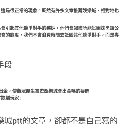
？這是很正常的現象。既然有許多文章推薦娛樂城，相對地也
往會引起其他競爭對手的嫉妒，他們會竭盡所能試圖抹黑該公
理會的態度，我們不會浪費時間去詆毀其他競爭對手，而是專
手段
出金，使觀眾產生富遊娛樂城會出金嗎的疑問
欺騙玩家 :
城ptt的文章，卻都不是自己寫的