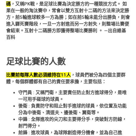
碼
，又稱PK戰，是足球比賽為決定勝方的一種競技方式。 如
果在一般的淘汰賽中，常會以雙方互射十二碼的方法來決定勝
方，前5輪進球較多一方為勝；如在前5輪未能分出勝負，則會
進入驟死賽階段，一旦一方射進而另一方射失，則整場比賽便
會結束。互射十二碼勝方即獲得整場比賽勝利 。 —出自維基
百科
足球比賽的人數
比賽前每隊人數必須維持在11人
，球員們被分為四個主要群
體，每個群體都有自己的責任要承擔，主要包括：
守門員 : 又稱門衛，主要責任防止對方進球得分，是唯
一可用手碰球的球員。
後衛 : 負責防守和阻止對手進球的球員，依位置及功能
分為中後衛、清道夫、邊後衛、翼衛等。
中鋒 : 全隊進攻的尖刀和主要得分手，突破對方防線，
射門得分。
前鋒 : 進攻球員，為球隊創造得分機會，並為自己進