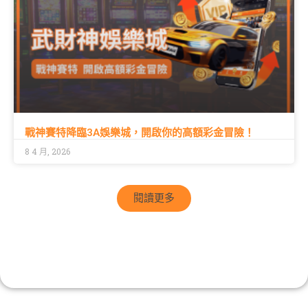
戰神賽特降臨3A娛樂城，開啟你的高額彩金冒險！
8 4 月, 2026
閱讀更多