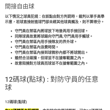
間接自由球
以下情況之球員犯規：在該點由對方判罰時，裁判以單手高舉
示意，若球直接射進球門卻未經其他球員觸及，則不算得分。
守門員在禁區內將球放下地後再用手接回球。
同隊球員故意將球踢向守門員,守門員用手觸球。
守門員在禁區內用手接隊友的界外球。
守門員在禁區內浪費時間。
守門員在禁區內接到球微秒內都不將球開出。
雖然合法碰撞，但球並不在搶奪範圍之內。
故意阻撓對方球員而球並不在搶奪範圍之內。
12碼球(點球) : 對防守員的任意
球
12碼球(點球)