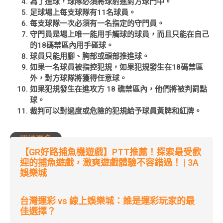
為了進球，球隊必須將球射進對方球門中。
足球場上每支球隊有11名球員。
每支球隊一次必須有一名指定的守門員。
守門員是場上唯一能用手觸球的球員，而且只能在自己
的18碼禁區內用手碰球。
球員只能用腳、胸部或頭部推進球。
如果一名球員被指控犯規，如果犯規發生在18碼禁區
外，對方球隊將獲得任意球。
如果犯規發生在進攻方 18 礁禁區內，他們將被判罰點
球。
裁判可以對過度或危險的犯規給予球員黃牌和紅牌。
閱讀更多
【GR好路捕魚機遊戲】PTT推薦！探索最受歡
迎的捕魚遊戲，激爽遊戲體驗不容錯過！ | 3A
娛樂城
台灣運彩 vs 線上娛樂城：誰是運彩玩家的最
佳選擇？