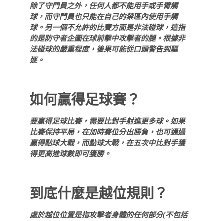
除了守門員之外，任何人都不能用手或手臂觸
球，而守門員也只能在自己的禁區內使用手觸
球。另一個不允許的比賽方面是非法碰球，這指
的是防守者企圖在球前擊中攻擊者的腿。根據非
法碰球的嚴重程度，後果可能從口頭警告到驅
逐。
如何贏得足球賽？
要贏得足球比賽，需要比對手射進更多球。如果
比賽保持平局，在加時賽位分出勝負，也可通過
贏得點球大戰，而點球大戰，在五次中比對手獲
得更高進球數即可獲勝。
到底什麼是越位規則？
處於越位位置是指攻擊者身體的任何部分(不包括